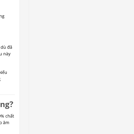
ong
c dù đã
ệu này
 Nếu
g
ông?
70% chất
éo âm