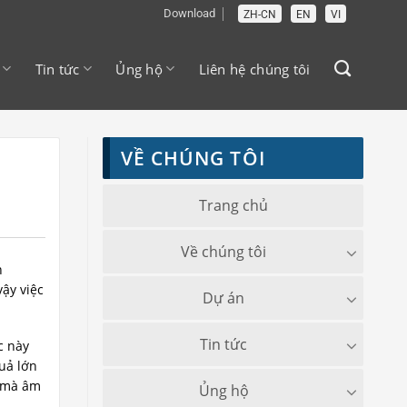
Download
ZH-CN
EN
VI
Tin tức
Ủng hộ
Liên hệ chúng tôi
VỀ CHÚNG TÔI
Trang chủ
Về chúng tôi
h
vậy việc
Dự án
Tin tức
c này
quả lớn
n mà âm
Ủng hộ