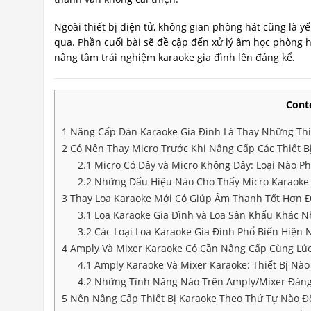
Ngoài thiết bị điện tử, không gian phòng hát cũng là 
qua. Phần cuối bài sẽ đề cập đến xử lý âm học phòng há
nâng tầm trải nghiệm karaoke gia đình lên đáng kể.
Cont
1
Nâng Cấp Dàn Karaoke Gia Đình Là Thay Những Thi
2
Có Nên Thay Micro Trước Khi Nâng Cấp Các Thiết B
2.1
Micro Có Dây và Micro Không Dây: Loại Nào P
2.2
Những Dấu Hiệu Nào Cho Thấy Micro Karaoke
3
Thay Loa Karaoke Mới Có Giúp Âm Thanh Tốt Hơn 
3.1
Loa Karaoke Gia Đình và Loa Sân Khấu Khác 
3.2
Các Loại Loa Karaoke Gia Đình Phổ Biến Hiện N
4
Amply Và Mixer Karaoke Có Cần Nâng Cấp Cùng Lúc
4.1
Amply Karaoke Và Mixer Karaoke: Thiết Bị Nà
4.2
Những Tính Năng Nào Trên Amply/Mixer Đáng 
5
Nên Nâng Cấp Thiết Bị Karaoke Theo Thứ Tự Nào Để