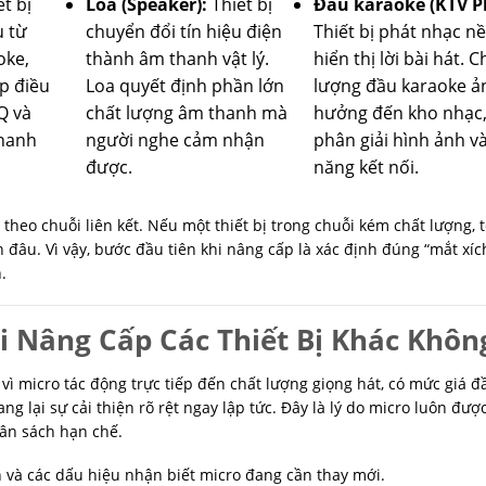
t bị
Loa (Speaker):
Thiết bị
Đầu karaoke (KTV Pl
u từ
chuyển đổi tín hiệu điện
Thiết bị phát nhạc n
oke,
thành âm thanh vật lý.
hiển thị lời bài hát. C
p điều
Loa quyết định phần lớn
lượng đầu karaoke ả
Q và
chất lượng âm thanh mà
hưởng đến kho nhạc,
thanh
người nghe cảm nhận
phân giải hình ảnh v
được.
năng kết nối.
 theo chuỗi liên kết. Nếu một thiết bị trong chuỗi kém chất lượng, 
n đâu. Vì vậy, bước đầu tiên khi nâng cấp là xác định đúng “mắt xíc
.
i Nâng Cấp Các Thiết Bị Khác Khôn
 vì micro tác động trực tiếp đến chất lượng giọng hát, có mức giá đ
 lại sự cải thiện rõ rệt ngay lập tức. Đây là lý do micro luôn đượ
gân sách hạn chế.
ến và các dấu hiệu nhận biết micro đang cần thay mới.