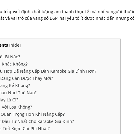
yếu tố quyết định chất lượng âm thanh thực tế mà nhiều người thư
t và vai trò của vang số DSP, hai yếu tố ít được nhắc đến nhưng c
ents
hide
[
]
ết Bị Nào?
ị Khác Không?
hù Hợp Để Nâng Cấp Dàn Karaoke Gia Đình Hơn?
 Đang Cần Được Thay Mới?
Đáng Kể Không?
Nhau Như Thế Nào?
ay Là Gì?
 Với Loa Không?
o Quan Trọng Hơn Khi Nâng Cấp?
Đầu Tư Nhất Cho Karaoke Gia Đình?
 Tiết Kiệm Chi Phí Nhất?