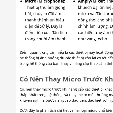
Micro (Microphone):
Amply/Mixer:
Thiế
Thiết bị thu âm giọng
khuếch đại tín hiệ
hát, chuyển đổi âm
micro và đầu kara
thanh thành tín hiệu
đồng thời cho phé
điện để xử lý. Đây là
chỉnh âm lượng, E
điểm tiếp xúc đầu tiên
các hiệu ứng âm 
trong chuỗi âm thanh.
như vang, echo.
Điểm quan trọng cần hiểu là các thiết bị này hoạt động
hệ thống bị ảnh hưởng dù các thiết bị còn lại có tốt đế
trong hệ thống của bạn, thay vì nâng cấp theo cảm tính
Có Nên Thay Micro Trước Kh
Có, nên thay micro trước khi nâng cấp các thiết bị khác
thấp nhất trong hệ thống, và thay micro mới thường mang
khuyến nghị là bước nâng cấp đầu tiên, đặc biệt với n
Dưới đây là phân tích chi tiết về hai loại micro phổ bi