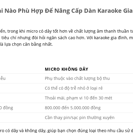
oại Nào Phù Hợp Để Nâng Cấp Dàn Karaoke Gia
ển, trong khi micro có dây tốt hơn về chất lượng âm thanh thuần t
i tiêu chí nhưng đòi hỏi ngân sách cao hơn. Với karaoke gia đình, m
là lựa chọn cân bằng nhất.
MICRO KHÔNG DÂY
iễu
Phụ thuộc vào chất lượng bộ thu
Có thể có độ trễ nhỏ ở loại rẻ
Thoải mái, phạm vi 10 đến 30 mét
00 đồng
800.000 đến 5.000.000 đồng
Cần thay pin/sạc pin thường xuyên
cro có dây và không dây, giúp bạn chọn đúng loại theo nhu cầu sử