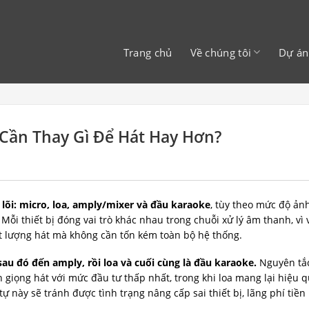
Trang chủ
Về chúng tôi
Dự án
Cần Thay Gì Để Hát Hay Hơn?
t lõi: micro, loa, amply/mixer và đầu karaoke
, tùy theo mức độ ản
i thiết bị đóng vai trò khác nhau trong chuỗi xử lý âm thanh, vì 
ất lượng hát mà không cần tốn kém toàn bộ hệ thống.
sau đó đến amply, rồi loa và cuối cùng là đầu karaoke.
Nguyên tắ
n giọng hát với mức đầu tư thấp nhất, trong khi loa mang lại hiệu 
 này sẽ tránh được tình trạng nâng cấp sai thiết bị, lãng phí tiề