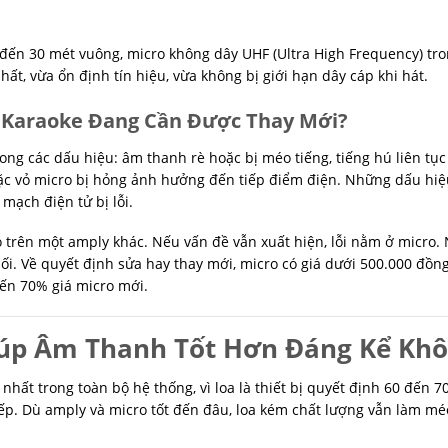
 đến 30 mét vuông, micro không dây UHF (Ultra High Frequency) tr
ất, vừa ổn định tín hiệu, vừa không bị giới hạn dây cáp khi hát.
 Karaoke Đang Cần Được Thay Mới?
rong các dấu hiệu: âm thanh rè hoặc bị méo tiếng, tiếng hú liên tụ
hoặc vỏ micro bị hỏng ảnh hưởng đến tiếp điểm điện. Những dấu hi
mạch điện tử bị lỗi.
o trên một amply khác. Nếu vấn đề vẫn xuất hiện, lỗi nằm ở micro.
nối. Về quyết định sửa hay thay mới, micro có giá dưới 500.000 đồn
đến 70% giá micro mới.
iúp Âm Thanh Tốt Hơn Đáng Kể Kh
 nhất trong toàn bộ hệ thống, vì loa là thiết bị quyết định 60 đến 
p. Dù amply và micro tốt đến đâu, loa kém chất lượng vẫn làm m