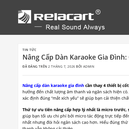
Chuyển
đến
nội
dung
TIN TỨC
Nâng Cấp Dàn Karaoke Gia Đình: 
ĐÃ ĐĂNG TRÊN
2 THÁNG 7, 2026
BỞI
ADMIN
Nâng cấp dàn karaoke gia đình
cần thay 4 thiết bị cố
hưởng đến chất lượng âm thanh và ngân sách hiện có. Mỗ
xác định đúng “mắt xích yếu” sẽ giúp bạn cải thiện ch
Thứ tự ưu tiên nâng cấp hợp lý nhất là micro trước, 
giúp bạn tối ưu chi phí bởi micro tác động trực tiếp đế
nhất nhưng đòi hỏi ngân sách cao hơn. Hiểu đúng thứ tự
thanh vẫn không cải thiện.