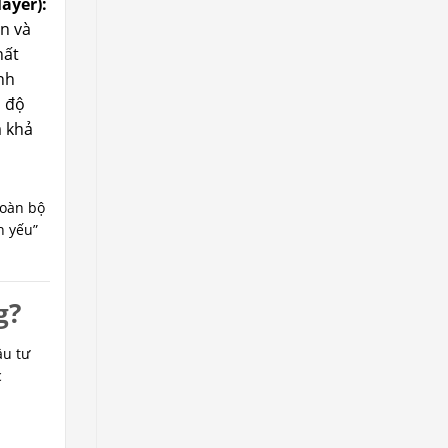
ayer):
ền và
hất
nh
 độ
à khả
toàn bộ
h yếu”
g?
ầu tư
c