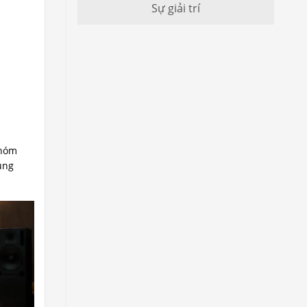
Sự giải trí
nhóm
úng