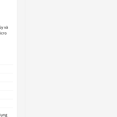
úy và
icro
 dụng