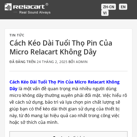
Chuyển
ZH-CN
EN
đến
VI
nội
dung
TIN TỨC
Cách Kéo Dài Tuổi Thọ Pin Của
Micro Relacart Không Dây
ĐÃ ĐĂNG TRÊN
24 THÁNG 2, 2025
BỞI
ADMIN
Cách Kéo Dài Tuổi Thọ Pin Của Micro Relacart Không
Dây
là một vấn đề quan trọng mà nhiều người dùng
micro không dây thường xuyên phải đối mặt. Việc hiểu rõ
về cách sử dụng, bảo trì và lựa chọn pin chất lượng sẽ
giúp bạn có thể kéo dài thời gian sử dụng của thiết bị
này, từ đó mang lại hiệu quả cao nhất trong công việc
hoặc sở thích của mình.