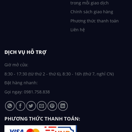
trong mỗi giao dịch
Chính sách giao hàng
Phương thức thanh toán
Liên hệ
DỊCH VỤ HỖ TRỢ
Giờ mở cửa:
8:30 - 17:30 (từ thứ 2 - thứ 6), 8:30 - 16h (thứ 7, nghỉ CN)
Đặt hàng nhanh:
Gọi ngay: 0981.758.838
PHƯƠNG THỨC THANH TOÁN: