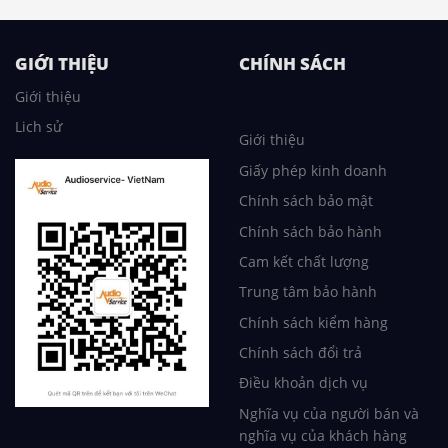
GIỚI THIỆU
CHÍNH SÁCH
Giới thiệu
Lich sử
Giới thiệu
Giấy phép kinh doanh
Chính sách bảo mật
Chính sách bảo hành
Cam kết chất lượng
Trung tâm bảo hành
Chính sách kiểm hàng
Chính sách đổi trả
Điều khoản dịch vụ
Nghĩa vụ của người bán và
nghĩa vụ của khách hàng