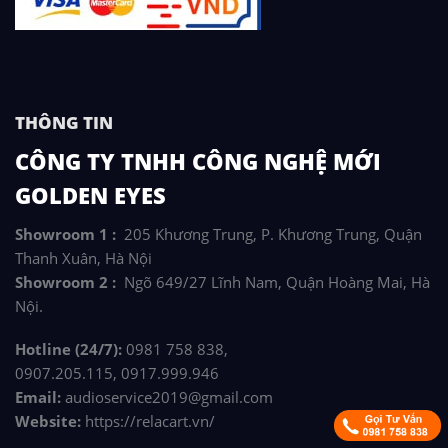
THÔNG TIN
CÔNG TY TNHH CÔNG NGHỆ MỚI
GOLDEN EYES
Showroom 1 :
205 Khương Trung, P. Khương Trung, Quận
Thanh Xuân, Hà Nội
Showroom 2 :
Ngõ 649/27 Lĩnh Nam, Quận Hoàng Mai, Hà
Nội.
Hotline (24/7):
0981 758 838,
0907.205.115, 0917.999.946
Email:
audioservice2019@gmail.com
Website:
https://relacart.vn/