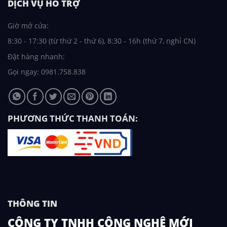
DỊCH VỤ HỖ TRỢ
Giờ mở cửa:
8:30 - 17:30 (từ thứ 2 - thứ 6), 8:30 - 16h (thứ 7, nghỉ CN)
Đặt hàng nhanh:
Gọi ngay: 0981.758.838
PHƯƠNG THỨC THANH TOÁN:
THÔNG TIN
CÔNG TY TNHH CÔNG NGHỆ MỚI