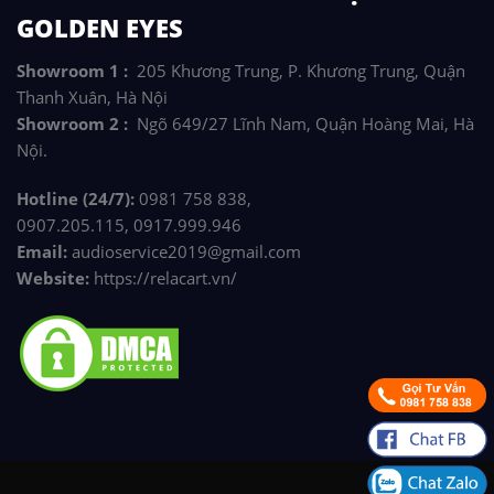
GOLDEN EYES
Showroom 1 :
205 Khương Trung, P. Khương Trung, Quận
Thanh Xuân, Hà Nội
Showroom 2 :
Ngõ 649/27 Lĩnh Nam, Quận Hoàng Mai, Hà
Nội.
Hotline (24/7):
0981 758 838,
0907.205.115, 0917.999.946
Email:
audioservice2019@gmail.com
Website:
https://relacart.vn/