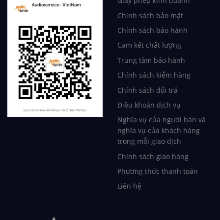
Giấy phép kinh doanh
Chính sách bảo mật
Chính sách bảo hành
Cam kết chất lượng
Trung tâm bảo hành
Chính sách kiểm hàng
Chính sách đổi trả
Điều khoản dịch vụ
Nghĩa vụ của người bán và
nghĩa vụ của khách hàng
trong mỗi giao dịch
Chính sách giao hàng
Phương thức thanh toán
Liên hệ