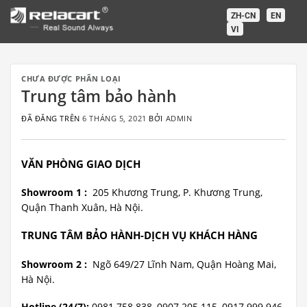
Chuyển
ZH-CN
EN
đến
VI
nội
dung
CHƯA ĐƯỢC PHÂN LOẠI
Trung tâm bảo hành
ĐÃ ĐĂNG TRÊN
6 THÁNG 5, 2021
BỞI
ADMIN
VĂN PHÒNG GIAO DỊCH
Showroom 1 :
205 Khương Trung, P. Khương Trung,
Quận Thanh Xuân, Hà Nội.
TRUNG TÂM BẢO HÀNH-DỊCH VỤ KHÁCH HÀNG
Showroom 2 :
Ngõ 649/27 Lĩnh Nam, Quận Hoàng Mai,
Hà Nội.
Hotline (24/7):
0981 758 838, 0907.205.115, 0917.999.946.