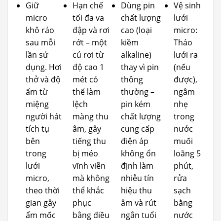
Giữ
Hạn chế
Dùng pin
Vệ sinh
micro
tối đa va
chất lượng
lưới
khô ráo
đập và rơi
cao (loại
micro:
sau mỗi
rớt – một
kiềm
Tháo
lần sử
cú rơi từ
alkaline)
lưới ra
dụng. Hơi
độ cao 1
thay vì pin
(nếu
thở và độ
mét có
thông
được),
ẩm từ
thể làm
thường –
ngâm
miệng
lệch
pin kém
nhẹ
người hát
màng thu
chất lượng
trong
tích tụ
âm, gây
cung cấp
nước
bên
tiếng thu
điện áp
muối
trong
bị méo
không ổn
loãng 5
lưới
vĩnh viễn
định làm
phút,
micro,
mà không
nhiễu tín
rửa
theo thời
thể khắc
hiệu thu
sạch
gian gây
phục
âm và rút
bằng
ẩm mốc
bằng điều
ngắn tuổi
nước