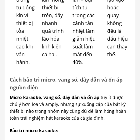
tủ đóng
thiết bị
tích tụ
hoặc
kín vì
trên, đẩy
trong các
quay
thiết bị
nhanh
cánh tản
không
tỏa
quá trình
nhiệt làm
đều là
nhiệt
lão hóa
giảm hiệu
dấu hiệu
cao khi
linh kiện
suất làm
cần thay
vận
cả hai.
mát đến
thế.
hành.
40%.
Cách bảo trì micro, vang số, dây dẫn và ổn áp
nguồn điện
Micro karaoke, vang số, dây dẫn và ổn áp
tuy ít được
chú ý hơn loa và amply, nhưng sự xuống cấp của bất kỳ
thiết bị nào trong nhóm này cũng đủ để làm hỏng hoàn
toàn trải nghiệm hát karaoke của cả gia đình.
Bảo trì micro karaoke: