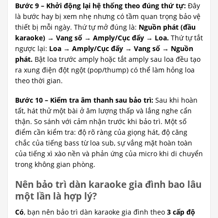
Bước 9 – Khởi động lại hệ thống theo đúng thứ tự:
Đây
là bước hay bị xem nhẹ nhưng có tầm quan trọng bảo vệ
thiết bị mỗi ngày. Thứ tự mở đúng là:
Nguồn phát (đầu
karaoke) → Vang số → Amply/Cục đẩy → Loa.
Thứ tự tắt
ngược lại:
Loa → Amply/Cục đẩy → Vang số → Nguồn
phát.
Bật loa trước amply hoặc tắt amply sau loa đều tạo
ra xung điện đột ngột (pop/thump) có thể làm hỏng loa
theo thời gian.
Bước 10 – Kiểm tra âm thanh sau bảo trì:
Sau khi hoàn
tất, hát thử một bài ở âm lượng thấp và lắng nghe cẩn
thận. So sánh với cảm nhận trước khi bảo trì. Một số
điểm cần kiểm tra: độ rõ ràng của giọng hát, độ căng
chắc của tiếng bass từ loa sub, sự vắng mặt hoàn toàn
của tiếng xì xào nền và phản ứng của micro khi di chuyển
trong không gian phòng.
Nên bảo trì dàn karaoke gia đình bao lâu
một lần là hợp lý?
Có
, bạn nên bảo trì dàn karaoke gia đình theo
3 cấp độ