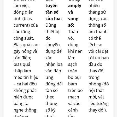
làm việc,
tuyến
amply
nhiều
dòng điện
tần số
và
tháng sử
tĩnh (bias
của loa:
vang
dụng, các
current) của
Dùng
số:
thông số
các tầng
thiết bị
Tháo
âm thanh
công suất.
đo
vỏ,
có thể
Bias quá cao
chuyên
dùng
lệch so
gây nóng và
dụng để
khí nén
với cài đặt
tốn điện;
xác
làm
tối ưu ban
bias quá
nhận loa
sạch
đầu do
thấp làm
vẫn đáp
toàn
thay đổi
méo tín hiệu
ứng
bộ bụi
trong
– cả hai đều
đúng dải
bám
phòng (đồ
không phát
tần số
trên bo
nội thất
hiện được
theo
mạch
mới, vật
bằng tai
thông
và các
liệu tường
nghe thông
số kỹ
cánh
thay đổi).
thường.
thuật
tản