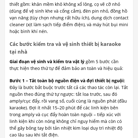
thiết gồm: khăn mềm khô không xổ lông, cọ vẽ cỡ nhỏ
(dùng để vệ sinh khe và cổng cắm), đèn pin nhỏ, đồng hồ
vạn năng (tùy chọn nhưng rất hữu ích), dung dịch contact
cleaner (xịt làm sạch tiếp điểm điện), và máy hút bụi mini
hoặc bình khí nén.
Các bước kiểm tra và vệ sinh thiết bị karaoke
tại nhà
Giai đoạn vệ sinh và kiểm tra vật lý
gồm 5 bước cần
thực hiện theo thứ tự để đảm bảo an toàn và hiệu quả:
Bước 1 – Tắt toàn bộ nguồn điện và đợi thiết bị nguội:
Đây là bước bắt buộc trước tất cả các thao tác còn lại. Tắt
nguồn theo đúng thứ tự ngược: tắt loa trước, sau đó
amply/cục đẩy, rồi vang số, cuối cùng là nguồn phát (đầu
karaoke). Đợi ít nhất 15–20 phút để các linh kiện bên
trong amply và cục đẩy hoàn toàn nguội – tiếp xúc với
linh kiện khi còn nóng không chỉ nguy hiểm mà còn có
thể gây bỏng tay bởi tản nhiệt kim loại duy trì nhiệt độ
cao lâu sau khi tắt điện.