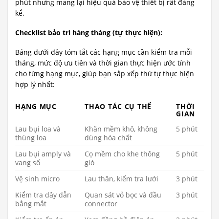
phút nhưng mang lại hiệu quả bảo vệ thiết bị rất đáng
kể.
Checklist bảo trì hàng tháng (tự thực hiện):
Bảng dưới đây tóm tắt các hạng mục cần kiểm tra mỗi
tháng, mức độ ưu tiên và thời gian thực hiện ước tính
cho từng hạng mục, giúp bạn sắp xếp thứ tự thực hiện
hợp lý nhất:
HẠNG MỤC
THAO TÁC CỤ THỂ
THỜI
GIAN
Lau bụi loa và
Khăn mềm khô, không
5 phút
thùng loa
dùng hóa chất
Lau bụi amply và
Cọ mềm cho khe thông
5 phút
vang số
gió
Vệ sinh micro
Lau thân, kiểm tra lưới
3 phút
Kiểm tra dây dẫn
Quan sát vỏ bọc và đầu
3 phút
bằng mắt
connector