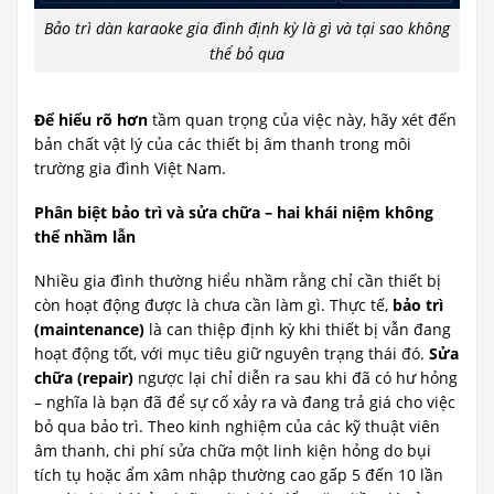
Bảo trì dàn karaoke gia đình định kỳ là gì và tại sao không
thể bỏ qua
Để hiểu rõ hơn
tầm quan trọng của việc này, hãy xét đến
bản chất vật lý của các thiết bị âm thanh trong môi
trường gia đình Việt Nam.
Phân biệt bảo trì và sửa chữa – hai khái niệm không
thể nhầm lẫn
Nhiều gia đình thường hiểu nhầm rằng chỉ cần thiết bị
còn hoạt động được là chưa cần làm gì. Thực tế,
bảo trì
(maintenance)
là can thiệp định kỳ khi thiết bị vẫn đang
hoạt động tốt, với mục tiêu giữ nguyên trạng thái đó.
Sửa
chữa (repair)
ngược lại chỉ diễn ra sau khi đã có hư hỏng
– nghĩa là bạn đã để sự cố xảy ra và đang trả giá cho việc
bỏ qua bảo trì. Theo kinh nghiệm của các kỹ thuật viên
âm thanh, chi phí sửa chữa một linh kiện hỏng do bụi
tích tụ hoặc ẩm xâm nhập thường cao gấp 5 đến 10 lần