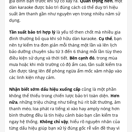
gia đình bạn trước khi sự cố xảy ra.
Quan trọng hơn
, một
dàn karaoke được bảo trì đúng cách có thể duy trì hiệu
suất âm thanh gần như nguyên vẹn trong nhiều năm sử
dụng.
Tần suất bảo trì hợp lý
là yếu tố then chốt mà nhiều gia
đình thường bỏ qua khi sở hữu dàn karaoke.
Cụ thể
, bạn
nên tự kiểm tra đơn giản mỗi tháng một lần và lên lịch
bảo dưỡng chuyên sâu từ 3 đến 6 tháng mỗi lần tùy theo
điều kiện sử dụng và thời tiết.
Bên cạnh đó
, trong mùa
mưa hoặc khi môi trường có độ ẩm cao, tần suất kiểm tra
cần được tăng lên để phòng ngừa ẩm mốc xâm nhập vào
các linh kiện nhạy cảm.
Nhận biết sớm dấu hiệu xuống cấp
cũng là một phần
không thể thiếu trong chiến lược bảo trì toàn diện.
Hơn
nữa
, những triệu chứng như tiếng hú rít bất thường, âm
thanh méo, loa phát ra tiếng xì xào hay amply nóng hơn
bình thường đều là tín hiệu cảnh báo bạn cần kiểm tra
ngay hệ thống.
Không chỉ vậy
, hiểu rõ nguyên nhân của
từng dấu hiệu giúp bạn xử lý đúng gốc rễ vấn đề thay vì