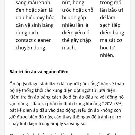
sang màu xanh
nứt, bong
trong mỗi
đen hoặc xám là
tróc hoặc chỗ
lần bảo trì
dấu hiệu oxy hóa,
bị uốn gập
để làm
cần vệ sinh bằng
nhiều lần là
sạch tiếp
dung dịch
điểm yếu có
điểm bằng
contact cleaner
thể gây chập
ma sát cơ
chuyên dụng.
mạch.
học tự
nhiên.
Bảo trì ổn áp và nguồn điện:
Ổn áp (voltage stabilizer) là “người gác cổng” bảo vệ toàn
bộ hệ thống khỏi các xung điện đột ngột từ lưới điện.
Kiểm tra ổn áp bằng cách đo điện áp đầu ra với đồng hồ
vạn năng – đầu ra phải ổn định trong khoảng 220V ±5%,
bất kể điện áp đầu vào dao động. Nếu ổn áp không còn
giữ được biên độ này, cần thay thế ngay để tránh rủi ro
cháy linh kiện trong amply và vang số.