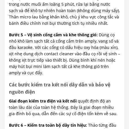
trong nước muối ấm loãng 5 phút, rửa lại bằng nước
sạch và để khô tự nhiên hoàn toàn (không dùng máy sấy).
Thân micro lau bằng khăn khô, chú ý khu vực công tắc và
bánh điều chỉnh nơi bụi thường tích tụ nhiều nhất.
Bước 5 – Vệ sinh cổng cắm và khe thông gió:
Dùng cọ
nhỏ khô làm sạch tất cả cổng cắm trên amply, vang số và
đầu karaoke. Với các cổng có dấu hiệu oxy hóa (màu xỉn),
xịt nhẹ dung dịch contact cleaner vào đầu cọ rồi vệ sinh –
không xịt trực tiếp vào thiết bị. Dùng bình khí nén hoặc
máy hút bụi mini làm sạch tất cả khe thông gió trên
amply và cục đẩy.
Các bước kiểm tra kết nối dây dẫn và bảo vệ
nguồn điện
Giai đoạn kiểm tra điện và kết nối
quyết định độ an
toàn lâu dài của toàn hệ thống. Đây là giai đoạn nhiều
gia đình bỏ qua, dẫn đến các sự cố điện tốn kém về sau.
Bước 6 – Kiểm tra toàn bộ dây tín hiệu:
Tháo từng đầu