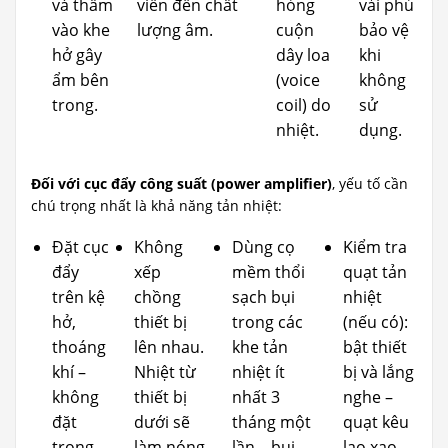
và thấm
viễn đến chất
hỏng
vải phủ
vào khe
lượng âm.
cuộn
bảo vệ
hở gây
dây loa
khi
ẩm bên
(voice
không
trong.
coil) do
sử
nhiệt.
dụng.
Đối với cục đẩy công suất (power amplifier)
, yếu tố cần
chú trọng nhất là khả năng tản nhiệt:
Đặt cục
Không
Dùng cọ
Kiểm tra
đẩy
xếp
mềm thổi
quạt tản
trên kệ
chồng
sạch bụi
nhiệt
hở,
thiết bị
trong các
(nếu có):
thoáng
lên nhau.
khe tản
bật thiết
khí –
Nhiệt từ
nhiệt ít
bị và lắng
không
thiết bị
nhất 3
nghe –
đặt
dưới sẽ
tháng một
quạt kêu
trong
làm nóng
lần – bụi
lạo xạo