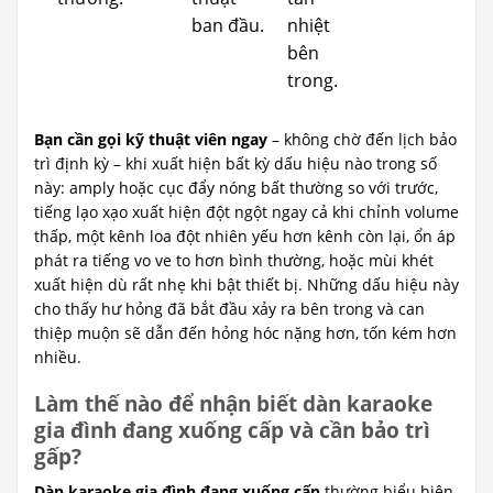
ban đầu.
nhiệt
bên
trong.
Bạn cần gọi kỹ thuật viên ngay
– không chờ đến lịch bảo
trì định kỳ – khi xuất hiện bất kỳ dấu hiệu nào trong số
này: amply hoặc cục đẩy nóng bất thường so với trước,
tiếng lạo xạo xuất hiện đột ngột ngay cả khi chỉnh volume
thấp, một kênh loa đột nhiên yếu hơn kênh còn lại, ổn áp
phát ra tiếng vo ve to hơn bình thường, hoặc mùi khét
xuất hiện dù rất nhẹ khi bật thiết bị. Những dấu hiệu này
cho thấy hư hỏng đã bắt đầu xảy ra bên trong và can
thiệp muộn sẽ dẫn đến hỏng hóc nặng hơn, tốn kém hơn
nhiều.
Làm thế nào để nhận biết dàn karaoke
gia đình đang xuống cấp và cần bảo trì
gấp?
Dàn karaoke gia đình đang xuống cấp
thường biểu hiện