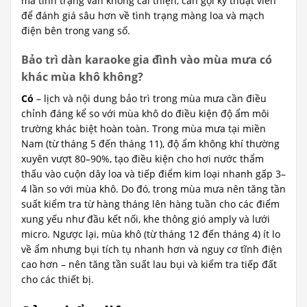
mà tình trạng vẫn không cải thiện, cần gọi kỹ thuật viên
để đánh giá sâu hơn về tình trạng màng loa và mạch
điện bên trong vang số.
Bảo trì dàn karaoke gia đình vào mùa mưa có
khác mùa khô không?
Có
– lịch và nội dung bảo trì trong mùa mưa cần điều
chỉnh đáng kể so với mùa khô do điều kiện độ ẩm môi
trường khác biệt hoàn toàn. Trong mùa mưa tại miền
Nam (từ tháng 5 đến tháng 11), độ ẩm không khí thường
xuyên vượt 80–90%, tạo điều kiện cho hơi nước thẩm
thấu vào cuộn dây loa và tiếp điểm kim loại nhanh gấp 3–
4 lần so với mùa khô. Do đó, trong mùa mưa nên tăng tần
suất kiểm tra từ hàng tháng lên hàng tuần cho các điểm
xung yếu như đầu kết nối, khe thông gió amply và lưới
micro. Ngược lại, mùa khô (từ tháng 12 đến tháng 4) ít lo
về ẩm nhưng bụi tích tụ nhanh hơn và nguy cơ tĩnh điện
cao hơn – nên tăng tần suất lau bụi và kiểm tra tiếp đất
cho các thiết bị.