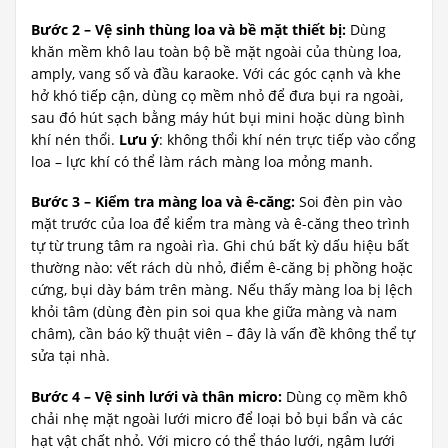
Bước 2 – Vệ sinh thùng loa và bề mặt thiết bị:
Dùng
khăn mềm khô lau toàn bộ bề mặt ngoài của thùng loa,
amply, vang số và đầu karaoke. Với các góc cạnh và khe
hở khó tiếp cận, dùng cọ mềm nhỏ để đưa bụi ra ngoài,
sau đó hút sạch bằng máy hút bụi mini hoặc dùng bình
khí nén thổi.
Lưu ý
: không thổi khí nén trực tiếp vào cổng
loa – lực khí có thể làm rách màng loa mỏng manh.
Bước 3 – Kiểm tra màng loa và ê-căng:
Soi đèn pin vào
mặt trước của loa để kiểm tra màng và ê-căng theo trình
tự từ trung tâm ra ngoài rìa. Ghi chú bất kỳ dấu hiệu bất
thường nào: vết rách dù nhỏ, điểm ê-căng bị phồng hoặc
cứng, bụi dày bám trên màng. Nếu thấy màng loa bị lệch
khỏi tâm (dùng đèn pin soi qua khe giữa màng và nam
châm), cần báo kỹ thuật viên – đây là vấn đề không thể tự
sửa tại nhà.
Bước 4 – Vệ sinh lưới và thân micro:
Dùng cọ mềm khô
chải nhẹ mặt ngoài lưới micro để loại bỏ bụi bẩn và các
hạt vật chất nhỏ. Với micro có thể tháo lưới, ngâm lưới