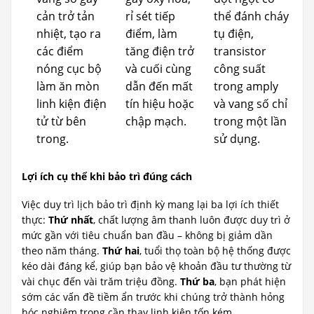
cản trở tản
rỉ sét tiếp
thể đánh cháy
nhiệt, tạo ra
điểm, làm
tụ điện,
các điểm
tăng điện trở
transistor
nóng cục bộ
và cuối cùng
công suất
làm ăn mòn
dẫn đến mất
trong amply
linh kiện điện
tín hiệu hoặc
và vang số chỉ
tử từ bên
chập mạch.
trong một lần
trong.
sử dụng.
Lợi ích cụ thể khi bảo trì đúng cách
Việc duy trì lịch bảo trì định kỳ mang lại ba lợi ích thiết
thực:
Thứ nhất
, chất lượng âm thanh luôn được duy trì ở
mức gần với tiêu chuẩn ban đầu – không bị giảm dần
theo năm tháng.
Thứ hai
, tuổi thọ toàn bộ hệ thống được
kéo dài đáng kể, giúp bạn bảo vệ khoản đầu tư thường từ
vài chục đến vài trăm triệu đồng.
Thứ ba
, bạn phát hiện
sớm các vấn đề tiềm ẩn trước khi chúng trở thành hỏng
hóc nghiêm trọng cần thay linh kiện tốn kém.