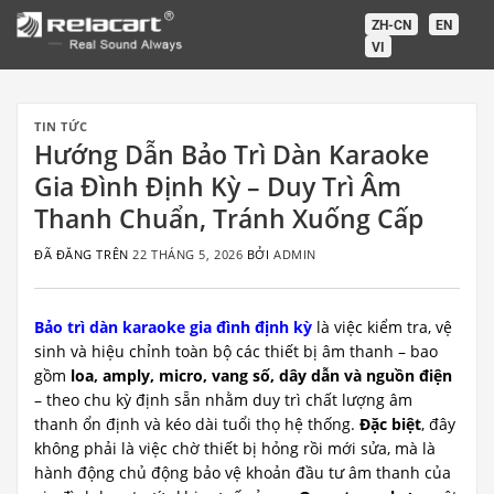
Chuyển
ZH-CN
EN
đến
VI
nội
dung
TIN TỨC
Hướng Dẫn Bảo Trì Dàn Karaoke
Gia Đình Định Kỳ – Duy Trì Âm
Thanh Chuẩn, Tránh Xuống Cấp
ĐÃ ĐĂNG TRÊN
22 THÁNG 5, 2026
BỞI
ADMIN
Bảo trì dàn karaoke gia đình định kỳ
là việc kiểm tra, vệ
sinh và hiệu chỉnh toàn bộ các thiết bị âm thanh – bao
gồm
loa, amply, micro, vang số, dây dẫn và nguồn điện
– theo chu kỳ định sẵn nhằm duy trì chất lượng âm
thanh ổn định và kéo dài tuổi thọ hệ thống.
Đặc biệt
, đây
không phải là việc chờ thiết bị hỏng rồi mới sửa, mà là
hành động chủ động bảo vệ khoản đầu tư âm thanh của