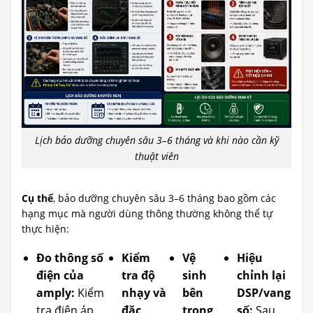
Lịch bảo dưỡng chuyên sâu 3–6 tháng và khi nào cần kỹ
thuật viên
Cụ thể
, bảo dưỡng chuyên sâu 3–6 tháng bao gồm các
hạng mục mà người dùng thông thường không thể tự
thực hiện:
Đo thông số
Kiểm
Vệ
Hiệu
điện của
tra độ
sinh
chỉnh lại
amply:
Kiểm
nhạy và
bên
DSP/vang
tra điện áp
đặc
trong
số:
Sau