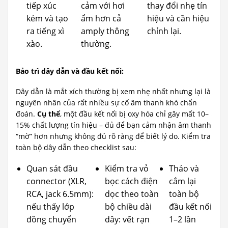
tiếp xúc
cảm với hơi
thay đổi nhẹ tín
kém và tạo
ẩm hơn cả
hiệu và cần hiệu
ra tiếng xì
amply thông
chỉnh lại.
xào.
thường.
Bảo trì dây dẫn và đầu kết nối:
Dây dẫn là mắt xích thường bị xem nhẹ nhất nhưng lại là
nguyên nhân của rất nhiều sự cố âm thanh khó chẩn
đoán.
Cụ thể
, một đầu kết nối bị oxy hóa chỉ gây mất 10–
15% chất lượng tín hiệu – đủ để bạn cảm nhận âm thanh
“mờ” hơn nhưng không đủ rõ ràng để biết lý do. Kiểm tra
toàn bộ dây dẫn theo checklist sau:
Quan sát đầu
Kiểm tra vỏ
Tháo và
connector (XLR,
bọc cách điện
cắm lại
RCA, jack 6.5mm):
dọc theo toàn
toàn bộ
nếu thấy lớp
bộ chiều dài
đầu kết nối
đồng chuyển
dây: vết rạn
1–2 lần