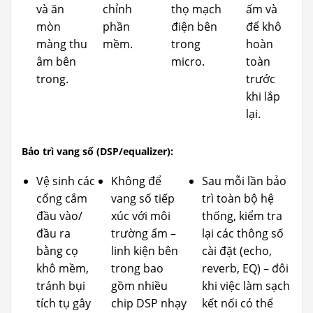
và ăn
chỉnh
thọ mạch
ấm và
mòn
phần
điện bên
để khô
màng thu
mềm.
trong
hoàn
âm bên
micro.
toàn
trong.
trước
khi lắp
lại.
Bảo trì vang số (DSP/equalizer):
Vệ sinh các
Không để
Sau mỗi lần bảo
cổng cắm
vang số tiếp
trì toàn bộ hệ
đầu vào/
xúc với môi
thống, kiểm tra
đầu ra
trường ẩm –
lại các thông số
bằng cọ
linh kiện bên
cài đặt (echo,
khô mềm,
trong bao
reverb, EQ) – đôi
tránh bụi
gồm nhiều
khi việc làm sạch
tích tụ gây
chip DSP nhạy
kết nối có thể