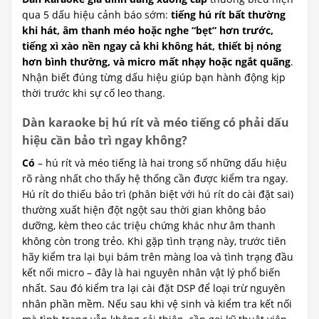
qua 5 dấu hiệu cảnh báo sớm:
tiếng hú rít bất thường
khi hát, âm thanh méo hoặc nghe “bẹt” hơn trước,
tiếng xì xào nền ngay cả khi không hát, thiết bị nóng
hơn bình thường, và micro mất nhạy hoặc ngắt quãng
.
Nhận biết đúng từng dấu hiệu giúp bạn hành động kịp
thời trước khi sự cố leo thang.
Dàn karaoke bị hú rít và méo tiếng có phải dấu
hiệu cần bảo trì ngay không?
Có
– hú rít và méo tiếng là hai trong số những dấu hiệu
rõ ràng nhất cho thấy hệ thống cần được kiểm tra ngay.
Hú rít do thiếu bảo trì (phân biệt với hú rít do cài đặt sai)
thường xuất hiện đột ngột sau thời gian không bảo
dưỡng, kèm theo các triệu chứng khác như âm thanh
không còn trong trẻo. Khi gặp tình trạng này, trước tiên
hãy kiểm tra lại bụi bám trên màng loa và tình trạng đầu
kết nối micro – đây là hai nguyên nhân vật lý phổ biến
nhất. Sau đó kiểm tra lại cài đặt DSP để loại trừ nguyên
nhân phần mềm. Nếu sau khi vệ sinh và kiểm tra kết nối