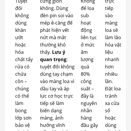
Tuyệt
cứng giòn
Không
trực
đối
không. Dùng
để loa
tiếp
không
đèn pin soi vào
sub
vào
dùng
mép ê-căng để
hoạt
màng
khăn
phát hiện vết
động
loa sẽ
ướt
nứt mà mắt
liên tục
làm lão
hoặc
thường khó
ở mức
hóa vật
hóa
thấy.
Lưu ý
âm
liệu
chất tẩy
quan trọng
:
lượng
nhanh
rửa có
tuyệt đối không
quá
hơn
chứa
dùng tay chạm
80%
nhiều
cồn –
vào màng loa vì
công
lần.
chúng
dầu tay và áp
suất –
Đặt loa
có thể
lực cơ học trực
đây là
tránh
làm
tiếp sẽ làm
nguyên
xa cửa
bong
biến dạng
nhân
sổ
lớp sơn
màng, ảnh
hàng
hoặc
bảo vệ
hưởng vĩnh
đầu gây
dùng