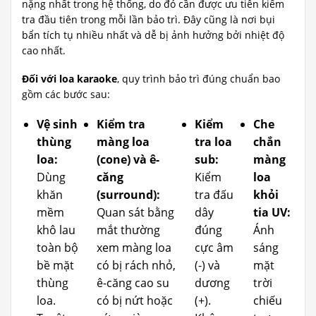
nặng nhất trong hệ thống, do đó cần được ưu tiên kiểm
tra đầu tiên trong mỗi lần bảo trì. Đây cũng là nơi bụi
bẩn tích tụ nhiều nhất và dễ bị ảnh hưởng bởi nhiệt độ
cao nhất.
Đối với loa karaoke
, quy trình bảo trì đúng chuẩn bao
gồm các bước sau:
Vệ sinh
Kiểm tra
Kiểm
Che
thùng
màng loa
tra loa
chắn
loa:
(cone) và ê-
sub:
màng
Dùng
căng
Kiểm
loa
khăn
(surround):
tra đấu
khỏi
mềm
Quan sát bằng
dây
tia UV:
khô lau
mắt thường
đúng
Ánh
toàn bộ
xem màng loa
cực âm
sáng
bề mặt
có bị rách nhỏ,
(-) và
mặt
thùng
ê-căng cao su
dương
trời
loa.
có bị nứt hoặc
(+).
chiếu