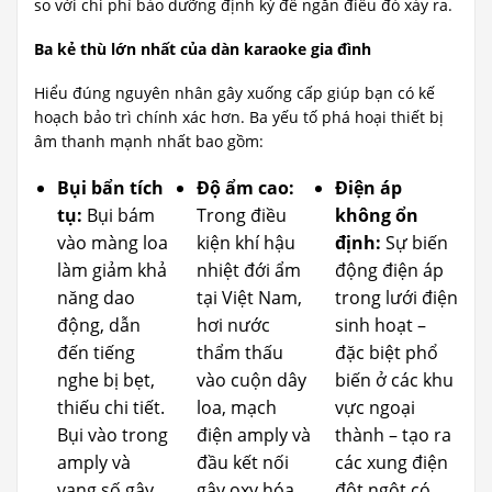
so với chi phí bảo dưỡng định kỳ để ngăn điều đó xảy ra.
Ba kẻ thù lớn nhất của dàn karaoke gia đình
Hiểu đúng nguyên nhân gây xuống cấp giúp bạn có kế
hoạch bảo trì chính xác hơn. Ba yếu tố phá hoại thiết bị
âm thanh mạnh nhất bao gồm:
Bụi bẩn tích
Độ ẩm cao:
Điện áp
tụ:
Bụi bám
Trong điều
không ổn
vào màng loa
kiện khí hậu
định:
Sự biến
làm giảm khả
nhiệt đới ẩm
động điện áp
năng dao
tại Việt Nam,
trong lưới điện
động, dẫn
hơi nước
sinh hoạt –
đến tiếng
thẩm thấu
đặc biệt phổ
nghe bị bẹt,
vào cuộn dây
biến ở các khu
thiếu chi tiết.
loa, mạch
vực ngoại
Bụi vào trong
điện amply và
thành – tạo ra
amply và
đầu kết nối
các xung điện
vang số gây
gây oxy hóa,
đột ngột có