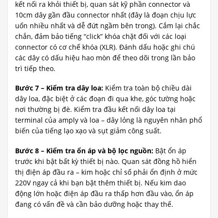
kết nối ra khỏi thiết bị, quan sát kỹ phần connector và
10cm dây gần đầu connector nhất (đây là đoạn chịu lực
uốn nhiều nhất và dễ đứt ngầm bên trong). Cắm lại chắc
chắn, đảm bảo tiếng “click” khóa chặt đối với các loại
connector có cơ chế khóa (XLR). Đánh dấu hoặc ghi chú
các dây có dấu hiệu hao mòn để theo dõi trong lần bảo
trì tiếp theo.
Bước 7 – Kiểm tra dây loa:
Kiểm tra toàn bộ chiều dài
dây loa, đặc biệt ở các đoạn đi qua khe, góc tường hoặc
nơi thường bị đè. Kiểm tra đầu kết nối dây loa tại
terminal của amply và loa – dây lỏng là nguyên nhân phổ
biến của tiếng lạo xạo và sụt giảm công suất.
Bước 8 – Kiểm tra ổn áp và bộ lọc nguồn:
Bật ổn áp
trước khi bật bất kỳ thiết bị nào. Quan sát đồng hồ hiển
thị điện áp đầu ra – kim hoặc chỉ số phải ổn định ở mức
220V ngay cả khi bạn bật thêm thiết bị. Nếu kim dao
động lớn hoặc điện áp đầu ra thấp hơn đầu vào, ổn áp
đang có vấn đề và cần bảo dưỡng hoặc thay thế.