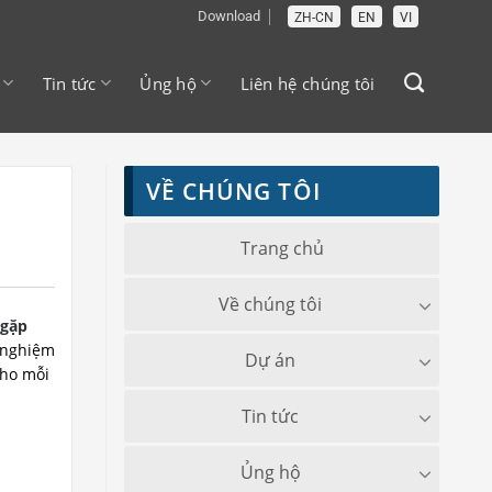
Download
ZH-CN
EN
VI
Tin tức
Ủng hộ
Liên hệ chúng tôi
VỀ CHÚNG TÔI
Trang chủ
Về chúng tôi
 gặp
 nghiệm
Dự án
cho mỗi
Tin tức
Ủng hộ