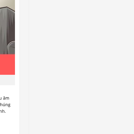
ếu âm
 chúng
nh.