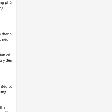
áng phù
ng
m thanh
, nếu
ian có
hú ý đến
n đều có
 ứng
 thể