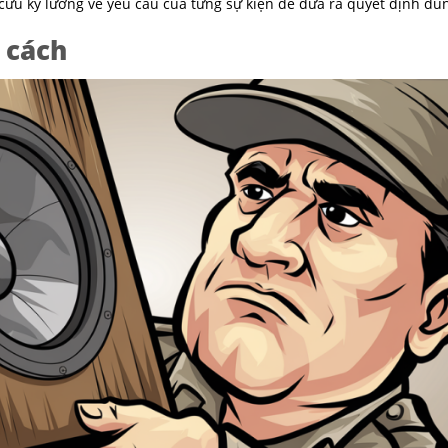
ứu kỹ lưỡng về yêu cầu của từng sự kiện để đưa ra quyết định đú
 cách