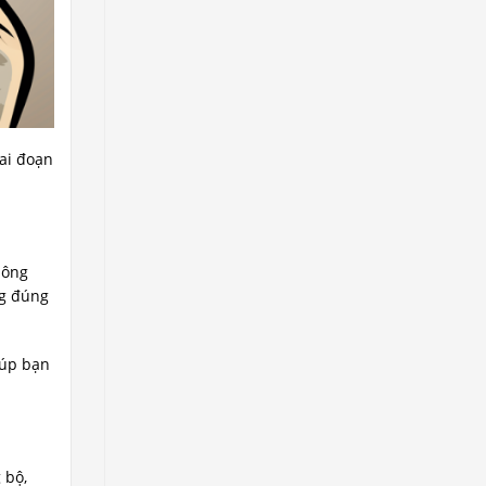
iai đoạn
hông
ng đúng
iúp bạn
 bộ,