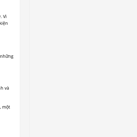
. Vì
kiện
n những
nh và
, một