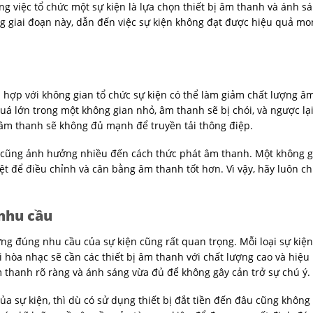
g việc tổ chức một sự kiện là lựa chọn thiết bị âm thanh và ánh s
 giai đoạn này, dẫn đến việc sự kiện không đạt được hiệu quả mo
 hợp với không gian tổ chức sự kiện có thể làm giảm chất lượng â
uá lớn trong một không gian nhỏ, âm thanh sẽ bị chói, và ngược lại
 âm thanh sẽ không đủ mạnh để truyền tải thông điệp.
 cũng ảnh hưởng nhiều đến cách thức phát âm thanh. Một không g
t để điều chỉnh và cân bằng âm thanh tốt hơn. Vì vậy, hãy luôn c
 nhu cầu
 ứng đúng nhu cầu của sự kiện cũng rất quan trọng. Mỗi loại sự kiệ
i hòa nhạc sẽ cần các thiết bị âm thanh với chất lượng cao và hiệu
m thanh rõ ràng và ánh sáng vừa đủ để không gây cản trở sự chú ý.
a sự kiện, thì dù có sử dụng thiết bị đắt tiền đến đâu cũng không