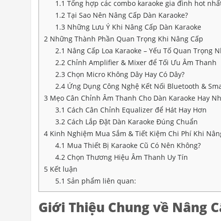
1.1
Tổng hợp các combo karaoke gia đình hot nhất
1.2
Tại Sao Nên Nâng Cấp Dàn Karaoke?
1.3
Những Lưu Ý Khi Nâng Cấp Dàn Karaoke
2
Những Thành Phần Quan Trọng Khi Nâng Cấp
2.1
Nâng Cấp Loa Karaoke – Yếu Tố Quan Trọng N
2.2
Chỉnh Amplifier & Mixer để Tối Ưu Âm Thanh
2.3
Chọn Micro Không Dây Hay Có Dây?
2.4
Ứng Dụng Công Nghệ Kết Nối Bluetooth & Sma
3
Mẹo Cân Chỉnh Âm Thanh Cho Dàn Karaoke Hay N
3.1
Cách Cân Chỉnh Equalizer để Hát Hay Hơn
3.2
Cách Lắp Đặt Dàn Karaoke Đúng Chuẩn
4
Kinh Nghiệm Mua Sắm & Tiết Kiệm Chi Phí Khi Nân
4.1
Mua Thiết Bị Karaoke Cũ Có Nên Không?
4.2
Chọn Thương Hiệu Âm Thanh Uy Tín
5
Kết luận
5.1
Sản phẩm liên quan:
Giới Thiệu Chung về Nâng C