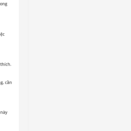
rong
iệc
thích.
ng, cần
 này