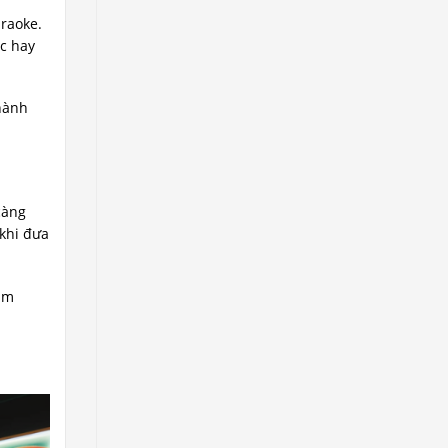
araoke.
ệc hay
thành
càng
 khi đưa
 âm