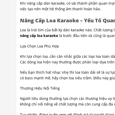
Khi nâng cấp dàn karaoke, có vài thành phần quan trọn
việc tạo nên một hệ thống âm thanh hoàn hảo.
Nâng Cấp Loa Karaoke – Yếu Tố Qua
Loa là trái tim của bất kỳ dàn karaoke nào. Chất lượn
nâng cấp loa karaoke
là bước đầu tiên và cũng là quan
Lựa Chọn Loa Phù Hợp
Khi lựa chọn loa, cần cân nhắc giữa các loại loa toàn 
Các dòng loa hiện nay thường được phân loại dựa trên k
Nếu bạn thích hát nhạc nhẹ thì loa toàn dải sẽ là sự l
có bass mạnh mẽ, hãy chọn loa siêu trầm. Điều này giú
Thương Hiệu Nổi Tiếng
Người tiêu dùng thường lựa chọn các thương hiệu uy t
không chỉ nổi tiếng về chất lượng mà còn cung cấp đ
Tuy nhiên, đừng quên xem xét đánh giá từ người dùng 