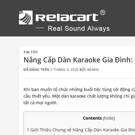
Chuyển
đến
nội
dung
TIN TỨC
Nâng Cấp Dàn Karaoke Gia Đình: 
ĐÃ ĐĂNG TRÊN
3 THÁNG 3, 2025
BỞI
ADMIN
Khi bạn muốn tổ chức những buổi tiệc tùng sôi động cù
cầu thiết yếu. Một dàn karaoke chất lượng không chỉ g
tất cả mọi người.
Contents
hide
[
]
1
Giới Thiệu Chung về Nâng Cấp Dàn Karaoke Gia Đì