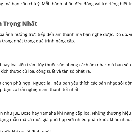
g mà bạn cần chú ý. Mỗi thành phần đều đóng vai trò riêng biệt t
n Trọng Nhất
g loa ảnh hưởng trực tiếp đến âm thanh mà bạn nghe được. Do đó, v
 trọng nhất trong quá trình nâng cấp.
dải hay loa siêu trầm tùy thuộc vào phong cách âm nhạc mà bạn yêu 
ích thước củ loa, công suất và tần số phát ra.
ựa chọn phù hợp. Ngược lại, nếu bạn yêu thích các bản nhạc sôi độ
p bạn có trải nghiệm âm thanh tốt nhất.
ín như JBL, Bose hay Yamaha khi nâng cấp loa. Những thương hiệu
a dạng mẫu mã và mức giá phù hợp với nhiều phân khúc khác nhau.
trước khi quyết định nhé!