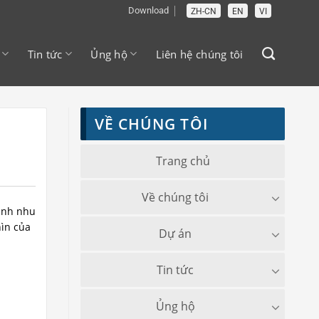
Download
ZH-CN
EN
VI
Tin tức
Ủng hộ
Liên hệ chúng tôi
VỀ CHÚNG TÔI
Trang chủ
Về chúng tôi
ành nhu
hìn của
Dự án
Tin tức
Ủng hộ