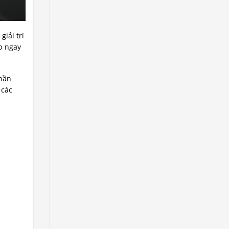
iải trí
p ngay
phần
 các