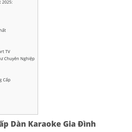
 2025:
hất
rt TV
hư Chuyên Nghiệp
g Cấp
ấp Dàn Karaoke Gia Đình