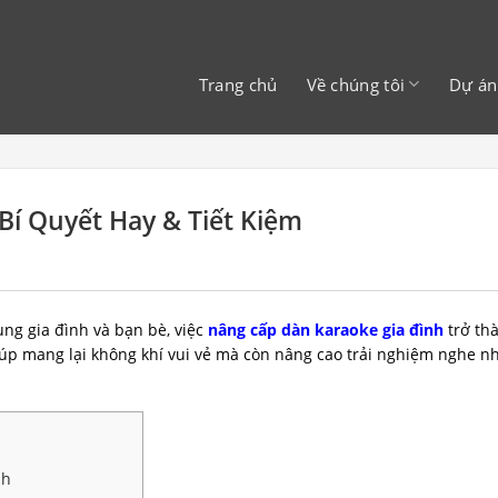
Trang chủ
Về chúng tôi
Dự án
Bí Quyết Hay & Tiết Kiệm
ng gia đình và bạn bè, việc
nâng cấp dàn karaoke gia đình
trở th
iúp mang lại không khí vui vẻ mà còn nâng cao trải nghiệm nghe n
nh