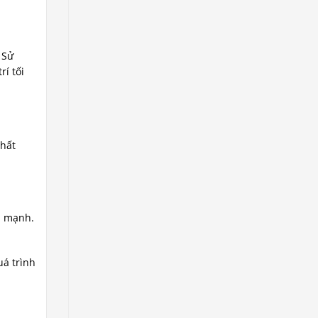
 Sử
rí tối
chất
ủ mạnh.
uá trình