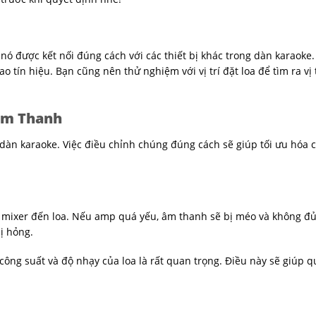
nó được kết nối đúng cách với các thiết bị khác trong dàn karaoke.
tín hiệu. Bạn cũng nên thử nghiệm với vị trí đặt loa để tìm ra vị t
 Âm Thanh
g dàn karaoke. Việc điều chỉnh chúng đúng cách sẽ giúp tối ưu hóa 
ừ mixer đến loa. Nếu amp quá yếu, âm thanh sẽ bị méo và không đ
ị hỏng.
 công suất và độ nhạy của loa là rất quan trọng. Điều này sẽ giúp q