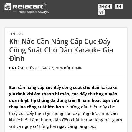
Chuyển
ZH-CN
EN
đến
VI
nội
dung
TIN TỨC
Khi Nào Cần Nâng Cấp Cục Đẩy
Công Suất Cho Dàn Karaoke Gia
Đình
ĐÃ ĐĂNG TRÊN
6 THÁNG 7, 2026
BỞI
ADMIN
Bạn cần nâng cấp cục đẩy công suất cho dàn karaoke
gia đình khi âm thanh bị méo, cục đẩy thường xuyên
quá nhiệt, hệ thống đã dùng trên 5 năm hoặc bạn vừa
thay loa công suất lớn hơn.
Những dấu hiệu này cho
thấy cục đẩy hiện tại không còn đáp ứng được nhu cầu
khuếch đại âm thanh, dẫn đến chất lượng tiếng hát giảm
sút và nguy cơ hỏng loa ngày càng tăng cao.