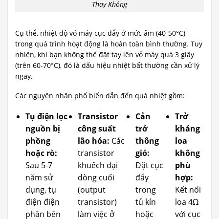
Thay Không
Cụ thể, nhiệt độ vỏ máy cục đẩy ở mức ấm (40-50°C)
trong quá trình hoạt động là hoàn toàn bình thường. Tuy
nhiên, khi bạn không thể đặt tay lên vỏ máy quá 3 giây
(trên 60-70°C), đó là dấu hiệu nhiệt bất thường cần xử lý
ngay.
Các nguyên nhân phổ biến dẫn đến quá nhiệt gồm:
Tụ điện lọc
Transistor
Cản
Trở
nguồn bị
công suất
trở
kháng
phồng
lão hóa:
Các
thông
loa
hoặc rò:
transistor
gió:
không
Sau 5-7
khuếch đại
Đặt cục
phù
năm sử
dòng cuối
đẩy
hợp:
dụng, tụ
(output
trong
Kết nối
điện điện
transistor)
tủ kín
loa 4Ω
phân bên
làm việc ở
hoặc
với cục