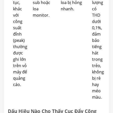
tục,
sub hoặc
loa bị hỏng
lượng
khác
loa
nhanh.
có
với
monitor.
THD
công
dưới
suất
0,1%,
đỉnh
đảm
(peak)
bảo
thường
tiếng
được
hát
ghi lớn
trong
trên vỏ
trẻo,
máy để
không
quảng
bị rè
cáo.
hay
méo
màu.
Dấu Hiệu Nào Cho Thấy Cục Đẩy Công