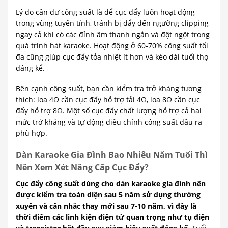
Lý do cần dư công suất là để cục đẩy luôn hoạt động
trong vùng tuyến tính, tránh bị đẩy đến ngưỡng clipping
ngay cả khi có các đỉnh âm thanh ngắn và đột ngột trong
quá trình hát karaoke. Hoạt động ở 60-70% công suất tối
đa cũng giúp cục đẩy tỏa nhiệt ít hơn và kéo dài tuổi thọ
đáng kể.
Bên cạnh công suất, bạn cần kiểm tra trở kháng tương
thích: loa 4Ω cần cục đẩy hỗ trợ tải 4Ω, loa 8Ω cần cục
đẩy hỗ trợ 8Ω. Một số cục đẩy chất lượng hỗ trợ cả hai
mức trở kháng và tự động điều chỉnh công suất đầu ra
phù hợp.
Dàn Karaoke Gia Đình Bao Nhiêu Năm Tuổi Thì
Nên Xem Xét Nâng Cấp Cục Đẩy?
Cục đẩy công suất dùng cho dàn karaoke gia đình nên
được kiểm tra toàn diện sau 5 năm sử dụng thường
xuyên và cân nhắc thay mới sau 7-10 năm, vì đây là
thời điểm các linh kiện điện tử quan trọng như tụ điện