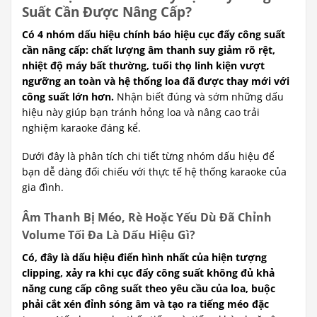
Suất Cần Được Nâng Cấp?
Có 4 nhóm dấu hiệu chính báo hiệu cục đẩy công suất
cần nâng cấp: chất lượng âm thanh suy giảm rõ rệt,
nhiệt độ máy bất thường, tuổi thọ linh kiện vượt
ngưỡng an toàn và hệ thống loa đã được thay mới với
công suất lớn hơn.
Nhận biết đúng và sớm những dấu
hiệu này giúp bạn tránh hỏng loa và nâng cao trải
nghiệm karaoke đáng kể.
Dưới đây là phân tích chi tiết từng nhóm dấu hiệu để
bạn dễ dàng đối chiếu với thực tế hệ thống karaoke của
gia đình.
Âm Thanh Bị Méo, Rè Hoặc Yếu Dù Đã Chỉnh
Volume Tối Đa Là Dấu Hiệu Gì?
Có, đây là dấu hiệu điển hình nhất của hiện tượng
clipping, xảy ra khi cục đẩy công suất không đủ khả
năng cung cấp công suất theo yêu cầu của loa, buộc
phải cắt xén đỉnh sóng âm và tạo ra tiếng méo đặc