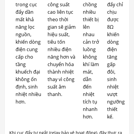
trong cục
công suất
chồng
đẩy chỉ
đẩy dần
cao liên tục
nhiều
chịu
mất khả
theo thời
thiết bị
được
năng lọc
gian sẽ giảm
lên
8Ω
nguồn,
hiệu suất,
nhau
khiến
khiến dòng
tiêu tốn
cản trở
dòng
điện cung
nhiều điện
luồng
điện
cấp cho
năng hơn và
không
tăng
tầng
chuyển hóa
khí làm
gấp
khuếch đại
thành nhiệt
mát,
đôi,
không ổn
thay vì công
dẫn
sinh
định, sinh
suất âm
đến
nhiệt
nhiệt nhiều
thanh.
nhiệt
vượt
hơn.
tích tụ
ngưỡng
nhanh
thiết
hơn.
kế.
Khi cục đẩy tự ngắt (relay bảo vệ hoạt động), đây thực ra