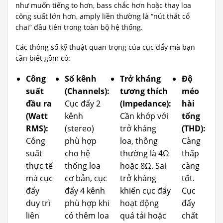
như muốn tiếng to hơn, bass chắc hơn hoặc thay loa
công suất lớn hơn, amply liền thường là “nút thắt cổ
chai” đầu tiên trong toàn bộ hệ thống.
Các thông số kỹ thuật quan trọng của cục đẩy mà bạn
cần biết gồm có:
Công
Số kênh
Trở kháng
Độ
suất
(Channels):
tương thích
méo
đầu ra
Cục đẩy 2
(Impedance):
hài
(Watt
kênh
Cần khớp với
tổng
RMS):
(stereo)
trở kháng
(THD):
Công
phù hợp
loa, thông
Càng
suất
cho hệ
thường là 4Ω
thấp
thực tế
thống loa
hoặc 8Ω. Sai
càng
mà cục
cơ bản, cục
trở kháng
tốt.
đẩy
đẩy 4 kênh
khiến cục đẩy
Cục
duy trì
phù hợp khi
hoạt động
đẩy
liên
có thêm loa
quá tải hoặc
chất