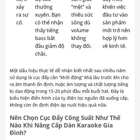
xảy
thường
“mệt” và
khiến việc
ra sự
xuyên. Bạn
thiếu sức
đầu tư vào
cố.
có thể nhận
sống dù
sản phẩm
thấy tiếng
volume
mới trở nên
bass bắt
không
hợp lý hơn
đầu giảm độ
thay đổi.
về kinh tế.
chắc.
Một dấu hiệu thực tế dễ nhận biết nhất sau nhiều năm
sử dụng là cục đẩy cần “khởi động” khá lâu trước khi cho
ra âm thanh ổn định, hoặc âm lượng và chất lượng tiếng
bị dao động trong 15-20 phút đầu mỗi buổi hát. Đây là
biểu hiện điển hình của tụ điện lọc nguồn đã xuống cấp,
không còn ổn định điện áp nuôi hiệu quả nữa.
Nên Chọn Cục Đẩy Công Suất Như Thế
Nào Khi Nâng Cấp Dàn Karaoke Gia
Đình?