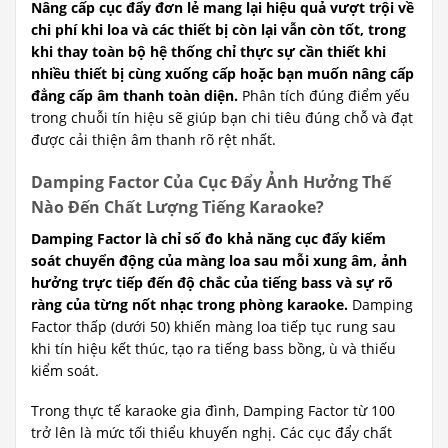
Nâng cấp cục đẩy đơn lẻ mang lại hiệu quả vượt trội về
chi phí khi loa và các thiết bị còn lại vẫn còn tốt, trong
khi thay toàn bộ hệ thống chỉ thực sự cần thiết khi
nhiều thiết bị cùng xuống cấp hoặc bạn muốn nâng cấp
đẳng cấp âm thanh toàn diện.
Phân tích đúng điểm yếu
trong chuỗi tín hiệu sẽ giúp bạn chi tiêu đúng chỗ và đạt
được cải thiện âm thanh rõ rệt nhất.
Damping Factor Của Cục Đẩy Ảnh Hưởng Thế
Nào Đến Chất Lượng Tiếng Karaoke?
Damping Factor là chỉ số đo khả năng cục đẩy kiểm
soát chuyển động của màng loa sau mỗi xung âm, ảnh
hưởng trực tiếp đến độ chắc của tiếng bass và sự rõ
ràng của từng nốt nhạc trong phòng karaoke.
Damping
Factor thấp (dưới 50) khiến màng loa tiếp tục rung sau
khi tín hiệu kết thúc, tạo ra tiếng bass bồng, ù và thiếu
kiểm soát.
Trong thực tế karaoke gia đình, Damping Factor từ 100
trở lên là mức tối thiểu khuyến nghị. Các cục đẩy chất