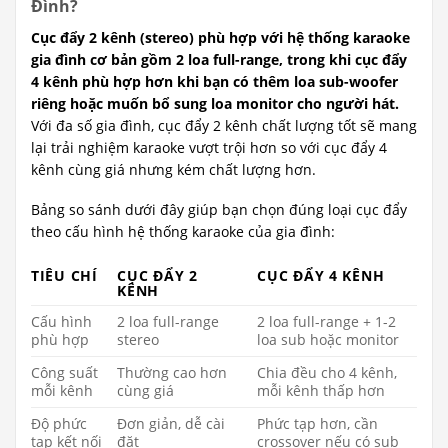
Đình?
Cục đẩy 2 kênh (stereo) phù hợp với hệ thống karaoke
gia đình cơ bản gồm 2 loa full-range, trong khi cục đẩy
4 kênh phù hợp hơn khi bạn có thêm loa sub-woofer
riêng hoặc muốn bổ sung loa monitor cho người hát.
Với đa số gia đình, cục đẩy 2 kênh chất lượng tốt sẽ mang
lại trải nghiệm karaoke vượt trội hơn so với cục đẩy 4
kênh cùng giá nhưng kém chất lượng hơn.
Bảng so sánh dưới đây giúp bạn chọn đúng loại cục đẩy
theo cấu hình hệ thống karaoke của gia đình:
TIÊU CHÍ
CỤC ĐẨY 2
CỤC ĐẨY 4 KÊNH
KÊNH
Cấu hình
2 loa full-range
2 loa full-range + 1-2
phù hợp
stereo
loa sub hoặc monitor
Công suất
Thường cao hơn
Chia đều cho 4 kênh,
mỗi kênh
cùng giá
mỗi kênh thấp hơn
Độ phức
Đơn giản, dễ cài
Phức tạp hơn, cần
tạp kết nối
đặt
crossover nếu có sub