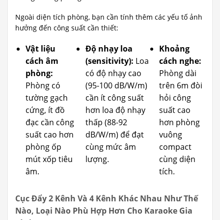
Ngoài diện tích phòng, bạn cần tính thêm các yếu tố ảnh
hưởng đến công suất cần thiết:
Vật liệu
Độ nhạy loa
Khoảng
cách âm
(sensitivity):
Loa
cách nghe:
phòng:
có độ nhạy cao
Phòng dài
Phòng có
(95-100 dB/W/m)
trên 6m đòi
tường gạch
cần ít công suất
hỏi công
cứng, ít đồ
hơn loa độ nhạy
suất cao
đạc cần công
thấp (88-92
hơn phòng
suất cao hơn
dB/W/m) để đạt
vuông
phòng ốp
cùng mức âm
compact
mút xốp tiêu
lượng.
cùng diện
âm.
tích.
Cục Đẩy 2 Kênh Và 4 Kênh Khác Nhau Như Thế
Nào, Loại Nào Phù Hợp Hơn Cho Karaoke Gia