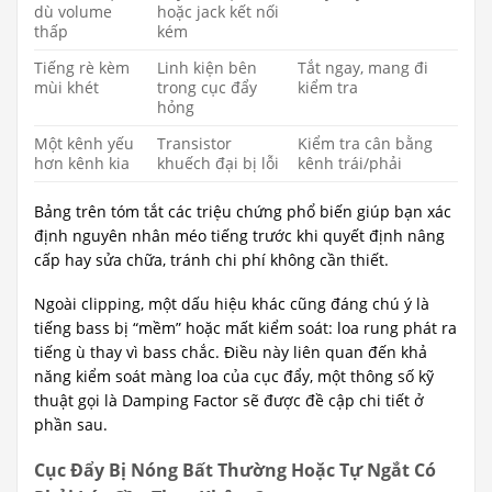
dù volume
hoặc jack kết nối
thấp
kém
Tiếng rè kèm
Linh kiện bên
Tắt ngay, mang đi
mùi khét
trong cục đẩy
kiểm tra
hỏng
Một kênh yếu
Transistor
Kiểm tra cân bằng
hơn kênh kia
khuếch đại bị lỗi
kênh trái/phải
Bảng trên tóm tắt các triệu chứng phổ biến giúp bạn xác
định nguyên nhân méo tiếng trước khi quyết định nâng
cấp hay sửa chữa, tránh chi phí không cần thiết.
Ngoài clipping, một dấu hiệu khác cũng đáng chú ý là
tiếng bass bị “mềm” hoặc mất kiểm soát: loa rung phát ra
tiếng ù thay vì bass chắc. Điều này liên quan đến khả
năng kiểm soát màng loa của cục đẩy, một thông số kỹ
thuật gọi là Damping Factor sẽ được đề cập chi tiết ở
phần sau.
Cục Đẩy Bị Nóng Bất Thường Hoặc Tự Ngắt Có