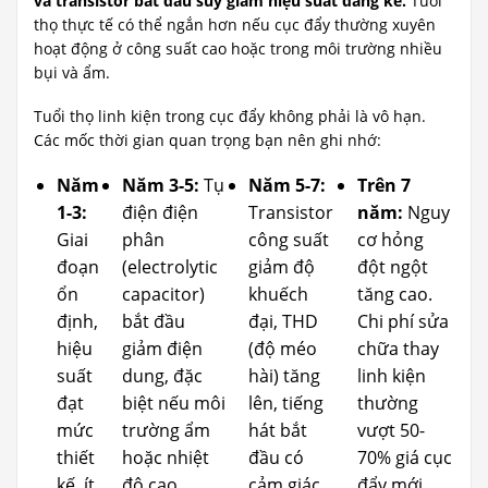
và transistor bắt đầu suy giảm hiệu suất đáng kể.
Tuổi
thọ thực tế có thể ngắn hơn nếu cục đẩy thường xuyên
hoạt động ở công suất cao hoặc trong môi trường nhiều
bụi và ẩm.
Tuổi thọ linh kiện trong cục đẩy không phải là vô hạn.
Các mốc thời gian quan trọng bạn nên ghi nhớ:
Năm
Năm 3-5:
Tụ
Năm 5-7:
Trên 7
1-3:
điện điện
Transistor
năm:
Nguy
Giai
phân
công suất
cơ hỏng
đoạn
(electrolytic
giảm độ
đột ngột
ổn
capacitor)
khuếch
tăng cao.
định,
bắt đầu
đại, THD
Chi phí sửa
hiệu
giảm điện
(độ méo
chữa thay
suất
dung, đặc
hài) tăng
linh kiện
đạt
biệt nếu môi
lên, tiếng
thường
mức
trường ẩm
hát bắt
vượt 50-
thiết
hoặc nhiệt
đầu có
70% giá cục
kế, ít
độ cao
cảm giác
đẩy mới,