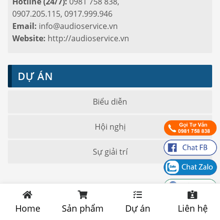
Hotline (24/7):
0981 758 838,
0907.205.115, 0917.999.946
Email:
info@audioservice.vn
Website:
http://audioservice.vn
DỰ ÁN
Biểu diễn
Hội nghị
Sự giải trí
Home
Sản phẩm
Dự án
Liên hệ