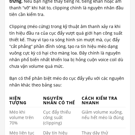
trưng.
Nếu bạn nghe thấy tiếng rè, tiếng khàn hoặc âm
thanh “vỡ” khi hát to, clipping chính là nguyên nhân đầu
tiên cần kiểm tra.
Clipping (méo cứng) trong kỹ thuật âm thanh xảy ra khi
tín hiệu đầu ra của cục đẩy vượt quá giới hạn công suất
thiết kế. Thay vì tạo ra sóng hình sin mượt mà, cục đẩy
“cắt phẳng” phần đỉnh sóng, tạo ra tín hiệu méo dạng
vuông cực kỳ có hại cho màng loa. Đây chính là nguyên
nhân phổ biến nhất khiến loa bị hỏng cuộn voice coil dù
chưa vặn volume quá mức.
Bạn có thể phân biệt méo do cục đẩy yếu với các nguyên
nhân khác theo bảng sau:
HIỆN
NGUYÊN
CÁCH KIỂM TRA
TƯỢNG
NHÂN CÓ THỂ
NHANH
Méo khi
Cục đẩy thiếu
Giảm volume xuống,
volume trên
công suất
nếu hết méo là đúng
70%
(clipping)
Méo liên tục
Dây tín hiệu
Thay dây thử