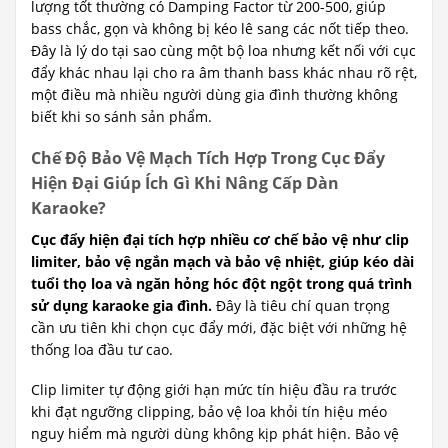
lượng tốt thường có Damping Factor từ 200-500, giúp
bass chắc, gọn và không bị kéo lê sang các nốt tiếp theo.
Đây là lý do tại sao cùng một bộ loa nhưng kết nối với cục
đẩy khác nhau lại cho ra âm thanh bass khác nhau rõ rệt,
một điều mà nhiều người dùng gia đình thường không
biết khi so sánh sản phẩm.
Chế Độ Bảo Vệ Mạch Tích Hợp Trong Cục Đẩy
Hiện Đại Giúp Ích Gì Khi Nâng Cấp Dàn
Karaoke?
Cục đẩy hiện đại tích hợp nhiều cơ chế bảo vệ như clip
limiter, bảo vệ ngắn mạch và bảo vệ nhiệt, giúp kéo dài
tuổi thọ loa và ngăn hỏng hóc đột ngột trong quá trình
sử dụng karaoke gia đình.
Đây là tiêu chí quan trọng
cần ưu tiên khi chọn cục đẩy mới, đặc biệt với những hệ
thống loa đầu tư cao.
Clip limiter tự động giới hạn mức tín hiệu đầu ra trước
khi đạt ngưỡng clipping, bảo vệ loa khỏi tín hiệu méo
nguy hiểm mà người dùng không kịp phát hiện. Bảo vệ