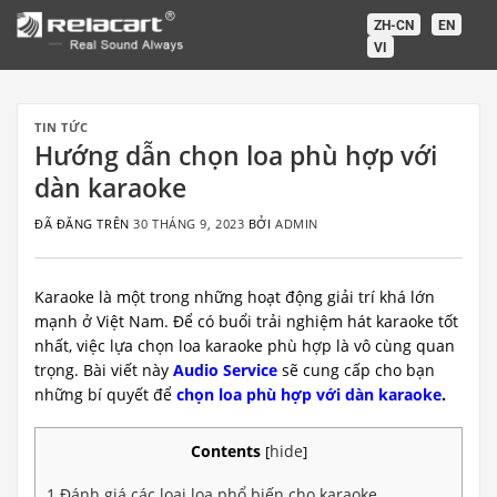
Chuyển
ZH-CN
EN
đến
VI
nội
dung
TIN TỨC
Hướng dẫn chọn loa phù hợp với
dàn karaoke
ĐÃ ĐĂNG TRÊN
30 THÁNG 9, 2023
BỞI
ADMIN
Karaoke là một trong những hoạt động giải trí khá lớn
mạnh ở Việt Nam. Để có buổi trải nghiệm hát karaoke tốt
nhất, việc lựa chọn loa karaoke phù hợp là vô cùng quan
trọng. Bài viết này
Audio Service
sẽ cung cấp cho bạn
những bí quyết để
chọn loa phù hợp với dàn karaoke
.
Contents
hide
[
]
1
Đánh giá các loại loa phổ biến cho karaoke