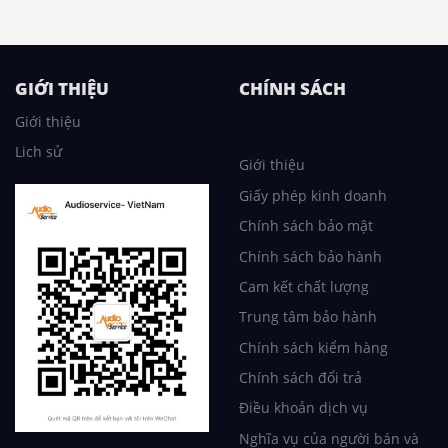
GIỚI THIỆU
CHÍNH SÁCH
Giới thiệu
Lich sử
Giới thiệu
Giấy phép kinh doanh
Chính sách bảo mật
Chính sách bảo hành
Cam kết chất lượng
Trung tâm bảo hành
Chính sách kiểm hàng
Chính sách đổi trả
Điều khoản dịch vụ
Nghĩa vụ của người bán và