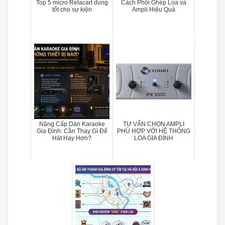
Top 5 micro Relacart dùng
Cách Phối Ghép Loa và
tốt cho sự kiện
Ampli Hiệu Quả
Nâng Cấp Dàn Karaoke
TƯ VẤN CHỌN AMPLI
Gia Đình: Cần Thay Gì Để
PHÙ HỢP VỚI HỆ THỐNG
Hát Hay Hơn?
LOA GIA ĐÌNH