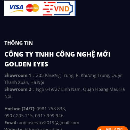
THÔNG TIN
CÔNG TY TNHH CÔNG NGHỆ MỚI
GOLDEN EYES
Showroom 1 :
205 Khương Trung, P. Khương Trung, Quận
Thanh Xuân, Hà Nội
Showroom 2 :
Ngõ 649/27 Lĩnh Nam, Quận Hoàng Mai, Hà
Nội.
Hotline (24/7):
0981 758 838,
0907.205.115, 0917.999.946
Email:
audioservice2019@gmail.com
Website:
https://relacart.vn/