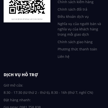
Chính sách kiểm hàng
Chính sách đổi trả
Điều khoản dịch vụ
Nghĩa vụ của người bán và
nghĩa vụ của khách hàng
trong mỗi giao dịch
Chính sách giao hàng
Phương thức thanh toán
Liên hệ
DỊCH VỤ HỖ TRỢ
Giờ mở cửa:
8:30 - 17:30 (từ thứ 2 - thứ 6), 8:30 - 16h (thứ 7, nghỉ CN)
Đặt hàng nhanh:
Gọi ngay: 0981.758.838