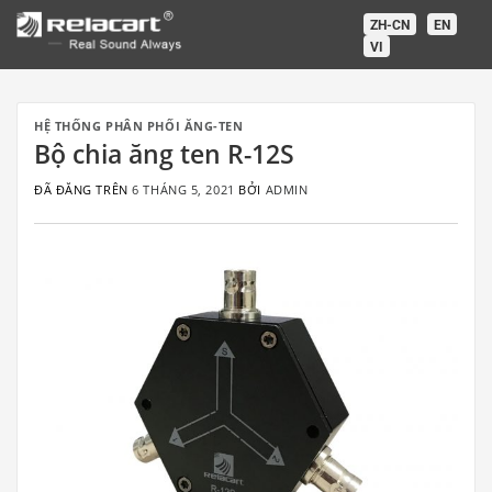
Chuyển
ZH-CN
EN
đến
VI
nội
dung
HỆ THỐNG PHÂN PHỐI ĂNG-TEN
Bộ chia ăng ten R-12S
ĐÃ ĐĂNG TRÊN
6 THÁNG 5, 2021
BỞI
ADMIN