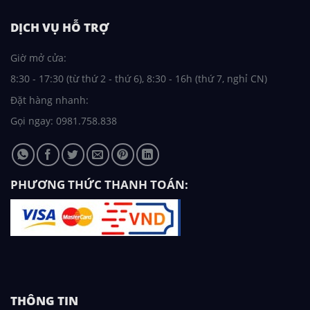
DỊCH VỤ HỖ TRỢ
Giờ mở cửa:
8:30 - 17:30 (từ thứ 2 - thứ 6), 8:30 - 16h (thứ 7, nghỉ CN)
Đặt hàng nhanh:
Gọi ngay: 0981.758.838
PHƯƠNG THỨC THANH TOÁN:
THÔNG TIN