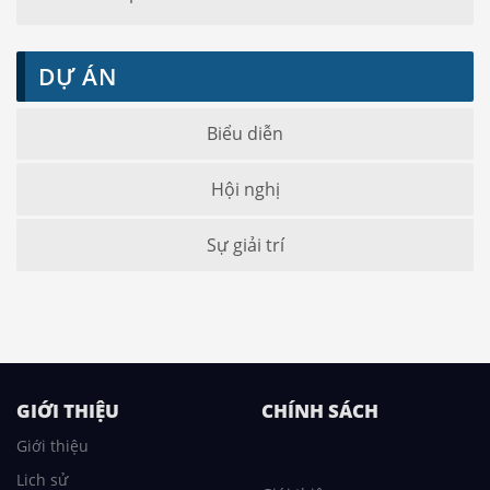
DỰ ÁN
Biểu diễn
Hội nghị
Sự giải trí
GIỚI THIỆU
CHÍNH SÁCH
Giới thiệu
Lich sử