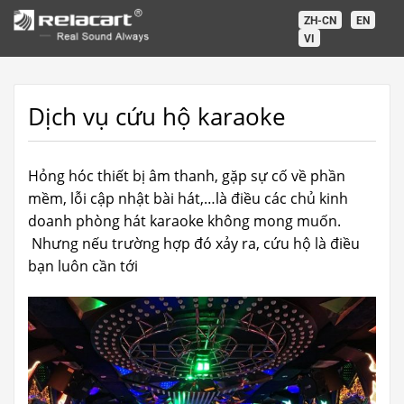
Chuyển
ZH-CN
EN
đến
VI
nội
dung
Dịch vụ cứu hộ karaoke
Hỏng hóc thiết bị âm thanh, gặp sự cố về phần
mềm, lỗi cập nhật bài hát,…là điều các chủ kinh
doanh phòng hát karaoke không mong muốn.
Nhưng nếu trường hợp đó xảy ra, cứu hộ là điều
bạn luôn cần tới