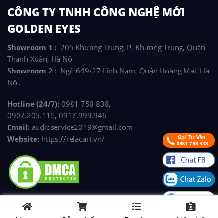
CÔNG TY TNHH CÔNG NGHỆ MỚI
GOLDEN EYES
Showroom 1 :
205 Khương Trung, P. Khương Trung, Quận
Thanh Xuân, Hà Nội
Showroom 2 :
Ngõ 649/27 Lĩnh Nam, Quận Hoàng Mai, Hà
Nội.
Hotline (24/7):
0981 758 838,
0907.205.115, 0917.999.946
Email:
audioservice2019@gmail.com
Website:
https://relacart.vn/