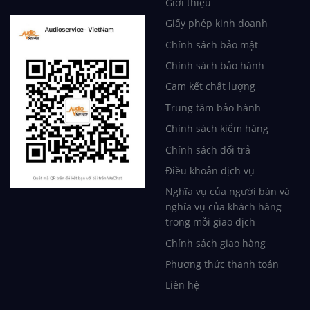
Giới thiệu
Giấy phép kinh doanh
Chính sách bảo mật
Chính sách bảo hành
Cam kết chất lượng
Trung tâm bảo hành
Chính sách kiểm hàng
Chính sách đổi trả
Điều khoản dịch vụ
Nghĩa vụ của người bán và
nghĩa vụ của khách hàng
trong mỗi giao dịch
Chính sách giao hàng
Phương thức thanh toán
Liên hệ