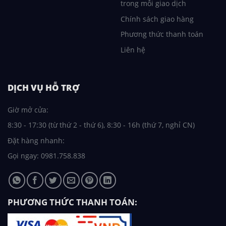
trong mỗi giao dịch
Chính sách giao hàng
Phương thức thanh toán
Liên hệ
DỊCH VỤ HỖ TRỢ
Giờ mở cửa:
8:30 - 17:30 (từ thứ 2 - thứ 6), 8:30 - 16h (thứ 7, nghỉ CN)
Đặt hàng nhanh:
Gọi ngay: 0981.758.838
PHƯƠNG THỨC THANH TOÁN: