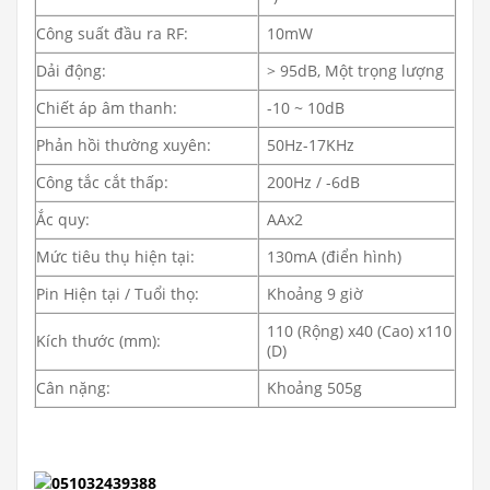
Công suất đầu ra RF:
10mW
Dải động:
> 95dB, Một trọng lượng
Chiết áp âm thanh:
-10 ~ 10dB
Phản hồi thường xuyên:
50Hz-17KHz
Công tắc cắt thấp:
200Hz / -6dB
Ắc quy:
AAx2
Mức tiêu thụ hiện tại:
130mA (điển hình)
Pin Hiện tại / Tuổi thọ:
Khoảng 9 giờ
110 (Rộng) x40 (Cao) x110
Kích thước (mm):
(D)
Cân nặng:
Khoảng 505g