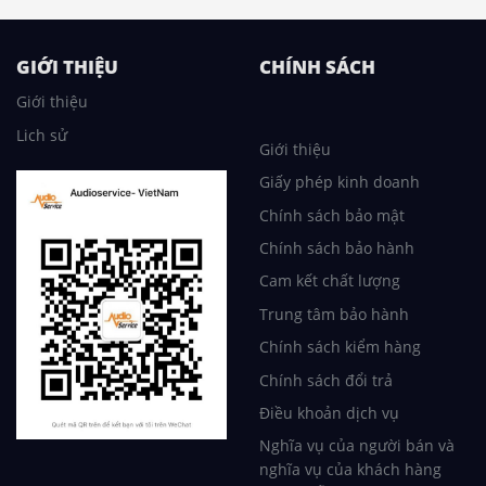
GIỚI THIỆU
CHÍNH SÁCH
Giới thiệu
Lich sử
Giới thiệu
Giấy phép kinh doanh
Chính sách bảo mật
Chính sách bảo hành
Cam kết chất lượng
Trung tâm bảo hành
Chính sách kiểm hàng
Chính sách đổi trả
Điều khoản dịch vụ
Nghĩa vụ của người bán và
nghĩa vụ của khách hàng