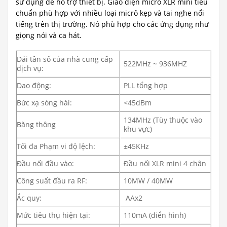
sử dụng để hỗ trợ thiết bị. Giao diện micrô XLR mini tiêu
chuẩn phù hợp với nhiều loại micrô kẹp và tai nghe nổi
tiếng trên thị trường. Nó phù hợp cho các ứng dụng như
giọng nói và ca hát.
Dải tần số của nhà cung cấp
522MHz ~ 936MHZ
dịch vụ:
Dao động:
PLL tổng hợp
Bức xạ sóng hài:
<45dBm
134MHz (Tùy thuộc vào
Băng thông
khu vực)
Tối đa Phạm vi độ lệch:
±45KHz
Đầu nối đầu vào:
Đầu nối XLR mini 4 chân
Công suất đầu ra RF:
10MW / 40MW
Ắc quy:
AAx2
Mức tiêu thụ hiện tại:
110mA (điển hình)