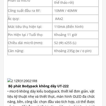
Phần tử micrô
thể tháo rời)
Công suất đầu ra RF:
10MW / 40MW
Ắc quy:
AAx2
Mức tiêu thụ hiện tại:
110mA (điển hình)
Pin Hiện tại / Tuổi thọ:
Khoảng 11 giờ
Chiều dài micrô (mm):
52 (Φ) x255 (L)
Cân nặng:
Khoảng 235g (w / o pin)
Bộ phát Bodypack không dây
UT-222
• micrô không dây kiểu bodypack, thiết kế đơn giản, vật
liệu kỹ thuật nhẹ và thiết thực, màn hình OLED đa chức
năng, bền, công tắc chọn đầu vào tích hợp, có thể được