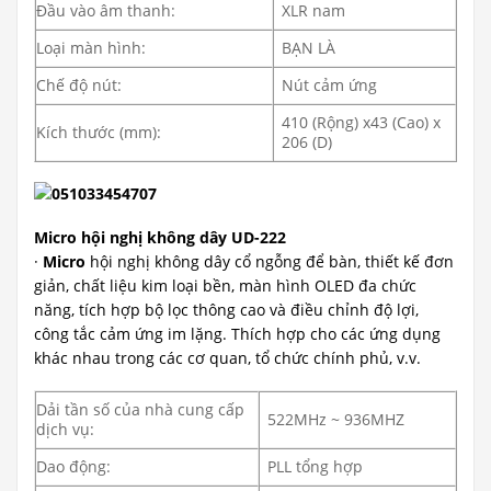
Đầu vào âm thanh:
XLR nam
Loại màn hình:
BẠN LÀ
Chế độ nút:
Nút cảm ứng
410 (Rộng) x43 (Cao) x
Kích thước (mm):
206 (D)
Micro hội nghị không dây
UD-222
·
Micro
hội nghị không dây cổ ngỗng để bàn, thiết kế đơn
giản, chất liệu kim loại bền, màn hình OLED đa chức
năng, tích hợp bộ lọc thông cao và điều chỉnh độ lợi,
công tắc cảm ứng im lặng. Thích hợp cho các ứng dụng
khác nhau trong các cơ quan, tổ chức chính phủ, v.v.
Dải tần số của nhà cung cấp
522MHz ~ 936MHZ
dịch vụ:
Dao động:
PLL tổng hợp