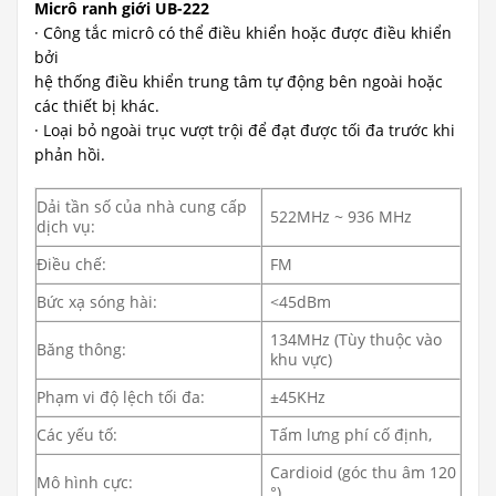
Micrô ranh giới UB-222
· Công tắc micrô có thể điều khiển hoặc được điều khiển
bởi
hệ thống điều khiển trung tâm tự động bên ngoài hoặc
các thiết bị khác.
· Loại bỏ ngoài trục vượt trội để đạt được tối đa trước khi
phản hồi.
Dải tần số của nhà cung cấp
522MHz ~ 936 MHz
dịch vụ:
Điều chế:
FM
Bức xạ sóng hài:
<45dBm
134MHz (Tùy thuộc vào
Băng thông:
khu vực)
Phạm vi độ lệch tối đa:
±45KHz
Các yếu tố:
Tấm lưng phí cố định,
Cardioid (góc thu âm 120
Mô hình cực:
°)