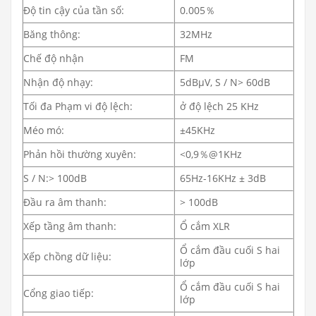
Độ tin cậy của tần số:
0.005％
Băng thông:
32MHz
Chế độ nhận
FM
Nhận độ nhạy:
5dBμV, S / N> 60dB
Tối đa Phạm vi độ lệch:
ở độ lệch 25 KHz
Méo mó:
±45KHz
Phản hồi thường xuyên:
<0,9％@1KHz
S / N:> 100dB
65Hz-16KHz ± 3dB
Đầu ra âm thanh:
> 100dB
Xếp tầng âm thanh:
Ổ cắm XLR
Ổ cắm đầu cuối S hai
Xếp chồng dữ liệu:
lớp
Ổ cắm đầu cuối S hai
Cổng giao tiếp:
lớp