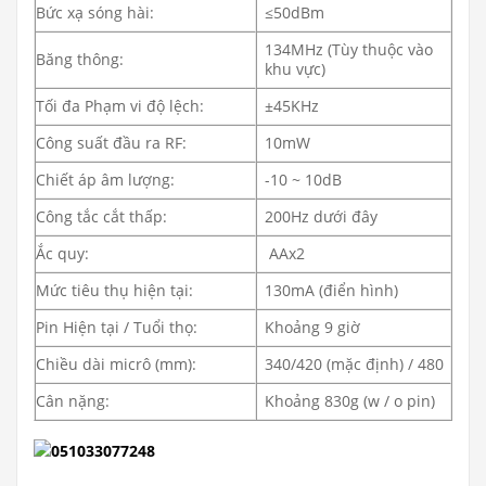
Bức xạ sóng hài:
≤50dBm
134MHz (Tùy thuộc vào
Băng thông:
khu vực)
Tối đa Phạm vi độ lệch:
±45KHz
Công suất đầu ra RF:
10mW
Chiết áp âm lượng:
-10 ~ 10dB
Công tắc cắt thấp:
200Hz dưới đây
Ắc quy:
AAx2
Mức tiêu thụ hiện tại:
130mA (điển hình)
Pin Hiện tại / Tuổi thọ:
Khoảng 9 giờ
Chiều dài micrô (mm):
340/420 (mặc định) / 480
Cân nặng:
Khoảng 830g (w / o pin)