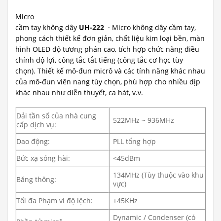
Micro
cầm tay không dây
UH-222
· Micro không dây cầm tay,
phong cách thiết kế đơn giản, chất liệu kim loại bền, màn
hình OLED độ tương phản cao, tích hợp chức năng điều
chỉnh độ lợi, công tắc tắt tiếng (công tắc cơ học tùy
chọn). Thiết kế mô-đun micrô và các tính năng khác nhau
của mô-đun viên nang tùy chọn, phù hợp cho nhiều dịp
khác nhau như diễn thuyết, ca hát, v.v.
Dải tần số của nhà cung
522MHz ~ 936MHz
cấp dịch vụ:
Dao động:
PLL tổng hợp
Bức xạ sóng hài:
<45dBm
134MHz (Tùy thuộc vào khu
Băng thông:
vực)
Tối đa Phạm vi độ lệch:
±45KHz
Dynamic / Condenser (có