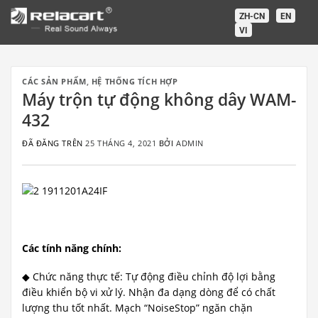
Chuyển
ZH-CN
EN
đến
VI
nội
dung
CÁC SẢN PHẨM
,
HỆ THỐNG TÍCH HỢP
Máy trộn tự động không dây WAM-
432
ĐÃ ĐĂNG TRÊN
25 THÁNG 4, 2021
BỞI
ADMIN
Các tính năng chính:
◆ Chức năng thực tế: Tự động điều chỉnh độ lợi bằng
điều khiển bộ vi xử lý. Nhận đa dạng dòng để có chất
lượng thu tốt nhất. Mạch “NoiseStop” ngăn chặn