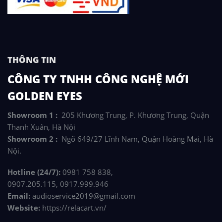
THÔNG TIN
CÔNG TY TNHH CÔNG NGHỆ MỚI
GOLDEN EYES
Showroom 1 :
205 Khương Trung, P. Khương Trung, Quận
Thanh Xuân, Hà Nội
Showroom 2 :
Ngõ 649/27 Lĩnh Nam, Quận Hoàng Mai, Hà
Nội.
Hotline (24/7):
0981 758 838,
0907.205.115, 0917.999.946
Email:
audioservice2019@gmail.com
Website:
https://relacart.vn/