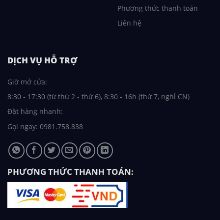
Phương thức thanh toán
Liên hệ
DỊCH VỤ HỖ TRỢ
Giờ mở cửa:
8:30 - 17:30 (từ thứ 2 - thứ 6), 8:30 - 16h (thứ 7, nghỉ CN)
Đặt hàng nhanh:
Gọi ngay: 0981.758.838
PHƯƠNG THỨC THANH TOÁN: