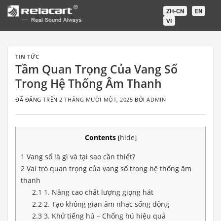
Chuyển
ZH-CN
EN
đến
VI
nội
dung
TIN TỨC
Tầm Quan Trọng Của Vang Số
Trong Hệ Thống Âm Thanh
ĐÃ ĐĂNG TRÊN
2 THÁNG MƯỜI MỘT, 2025
BỞI
ADMIN
Contents
hide
[
]
1
Vang số là gì và tại sao cần thiết?
2
Vai trò quan trọng của vang số trong hệ thống âm
thanh
2.1
1. Nâng cao chất lượng giọng hát
2.2
2. Tạo không gian âm nhạc sống động
2.3
3. Khử tiếng hú – Chống hú hiệu quả