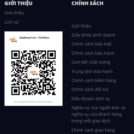
GIỚI THIỆU
CHÍNH SÁCH
Giới thiệu
Lich sử
Giới thiệu
Giấy phép kinh doanh
Chính sách bảo mật
Chính sách bảo hành
Cam kết chất lượng
Trung tâm bảo hành
Chính sách kiểm hàng
Chính sách đổi trả
Điều khoản dịch vụ
Nghĩa vụ của người bán và
nghĩa vụ của khách hàng
trong mỗi giao dịch
Chính sách giao hàng