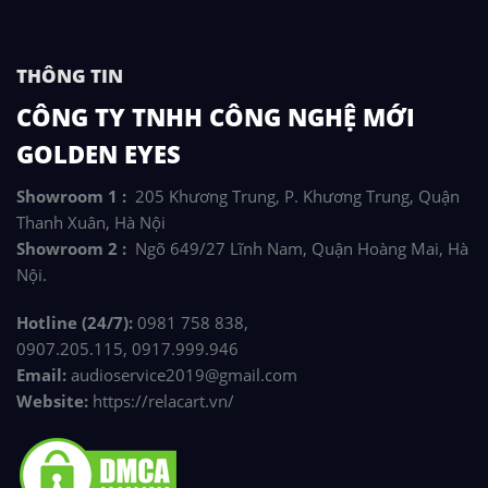
THÔNG TIN
CÔNG TY TNHH CÔNG NGHỆ MỚI
GOLDEN EYES
Showroom 1 :
205 Khương Trung, P. Khương Trung, Quận
Thanh Xuân, Hà Nội
Showroom 2 :
Ngõ 649/27 Lĩnh Nam, Quận Hoàng Mai, Hà
Nội.
Hotline (24/7):
0981 758 838,
0907.205.115, 0917.999.946
Email:
audioservice2019@gmail.com
Website:
https://relacart.vn/