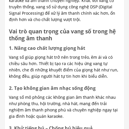
karaoke và âm thanh chuyên nghiệp. Khác với vang cơ
truyền thống, vang số sử dụng công nghệ DSP (Digital
Signal Processing) để xử lý âm thanh chính xác hơn, ổn
định hơn và cho chất lượng vượt trội.
Vai trò quan trọng của vang số trong hệ
thống âm thanh
1. Nâng cao chất lượng giọng hát
Vang số giúp giọng hát trở nên trong trẻo, êm ái và có
chiều sâu hơn. Thiết bị tạo ra các hiệu ứng vang tự
nhiên, che đi những khuyết điểm của giọng hát như run,
không đều, giúp người hát tự tin hơn khi biểu diễn.
2. Tạo không gian âm nhạc sống động
Vang số mô phỏng các không gian âm thanh khác nhau
như phòng thu, hội trường, nhà hát, mang đến trải
nghiệm âm thanh phong phú và chuyên nghiệp ngay tại
gia đình hoặc quán karaoke.
3. Khử tiếng hú – Chống hú hiệu quả