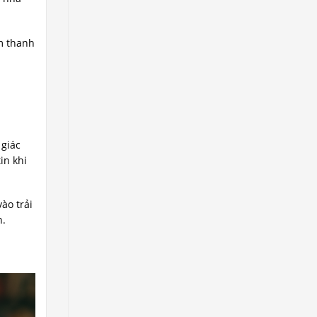
âm thanh
 giác
in khi
ào trải
n.