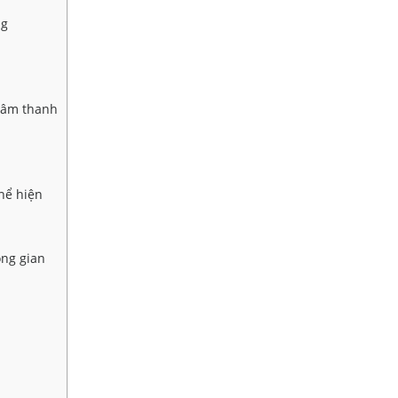
ng
g âm thanh
thể hiện
ng gian