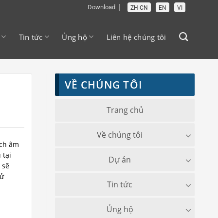
Download
ZH-CN
EN
VI
Tin tức
Ủng hộ
Liên hệ chúng tôi
VỀ CHÚNG TÔI
Trang chủ
Về chúng tôi
ích âm
 tại
Dự án
 sẽ
sử
Tin tức
Ủng hộ