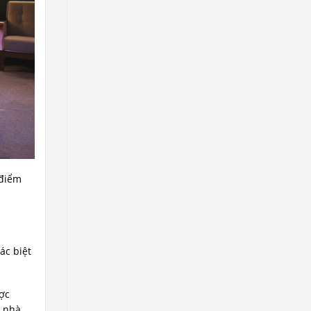
 điểm
ác biệt
ược
i nhà