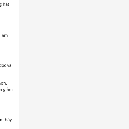
g hát
n âm
độc và
hơn.
àm giảm
m thấy