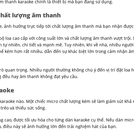
âm thanh karaoke chính là thiết bị mà bạn đang sử dụng.
 chất lượng âm thanh
ke, ảnh hưởng trực tiếp tới chất lượng âm thanh mà bạn nhận được
ộ loa cao cấp với công suất lớn và chất lượng âm thanh vượt trội
h tự nhiên, chi tiết và mạnh mẽ. Tuy nhiên, khi về nhà, nhiều ngườ
thể kém hơn rất nhiều, dẫn đến sự khác biệt lớn trong cảm nhận â
i trò quan trọng. Nhiều người thường không chú ý đến vị trí đặt loa 
ng đều hay âm thanh không đạt yêu cầu.
raoke
g karaoke nào. Một chiếc micro chất lượng kém sẽ làm giảm sút khả
trẻo và thiếu sức sống.
ng cao, được tối ưu hóa cho từng dàn karaoke cụ thể. Nếu dàn micro
 điều này sẽ ảnh hưởng lớn đến trải nghiệm hát của bạn.