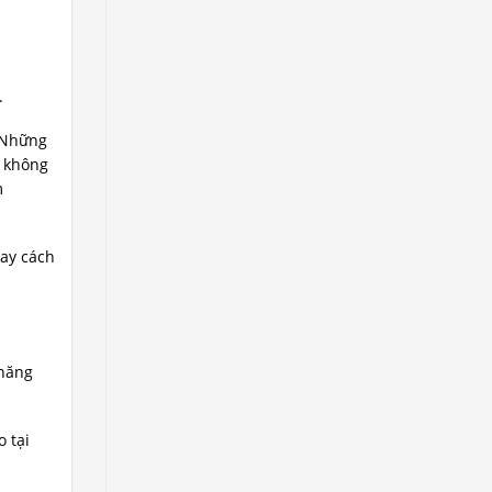
.
. Những
i không
m
hay cách
 năng
 tại