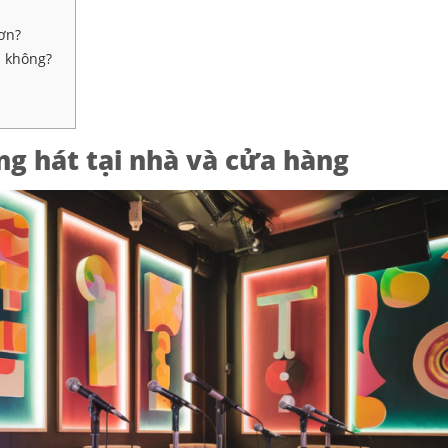
ơn?
à không?
ng hát tại nhà và cửa hàng