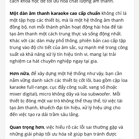
cách khoa học để tối ưu hóa chất lượng âm thanh.
Một dàn âm thanh karaoke cao cấp chuẩn
không chỉ là
một tập hợp các thiết bị, mà là một hệ thống âm thanh
đồng bộ, nơi mỗi thành phần hoạt động hài hòa để tái
tạo âm thanh một cách trung thực và sống động nhất.
Khác với các dàn máy phổ thông, phiên bản cao cấp tập
trung vào độ chi tiết của âm sắc, sự mạnh mẽ trong công
suất và khả năng xử lý tín hiệu tinh vi, mang lại trải
nghiệm ca hát chuyên nghiệp ngay tại gia.
Hơn nữa
, để xây dựng một hệ thống như vậy, bạn cần
nắm vững danh sách các thiết bị cốt lõi, bao gồm cặp loa
karaoke full-range, cục đẩy công suất, vang số (hoặc
mixer digital), micro không dây và loa subwoofer. Mỗi
thiết bị đóng một vai trò không thể thay thế, từ việc tái
tạo âm thanh, khuếch đại tín hiệu, xử lý hiệu ứng cho
đến việc tạo ra dải trầm sâu lắng.
Quan trọng hơn
, việc hiểu rõ các lỗi sai thường gặp và
những giải pháp tối ưu hóa sẽ giúp bạn tránh được