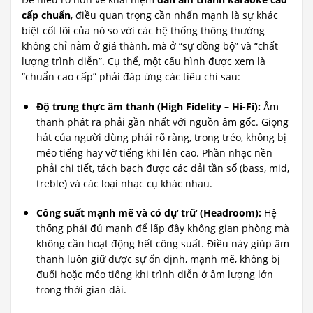
cấp chuẩn
, điều quan trọng cần nhấn mạnh là sự khác
biệt cốt lõi của nó so với các hệ thống thông thường
không chỉ nằm ở giá thành, mà ở “sự đồng bộ” và “chất
lượng trình diễn”. Cụ thể, một cấu hình được xem là
“chuẩn cao cấp” phải đáp ứng các tiêu chí sau:
Độ trung thực âm thanh (High Fidelity – Hi-Fi):
Âm
thanh phát ra phải gần nhất với nguồn âm gốc. Giọng
hát của người dùng phải rõ ràng, trong trẻo, không bị
méo tiếng hay vỡ tiếng khi lên cao. Phần nhạc nền
phải chi tiết, tách bạch được các dải tần số (bass, mid,
treble) và các loại nhạc cụ khác nhau.
Công suất mạnh mẽ và có dự trữ (Headroom):
Hệ
thống phải đủ mạnh để lấp đầy không gian phòng mà
không cần hoạt động hết công suất. Điều này giúp âm
thanh luôn giữ được sự ổn định, mạnh mẽ, không bị
đuối hoặc méo tiếng khi trình diễn ở âm lượng lớn
trong thời gian dài.