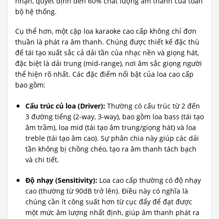
nhận, quyết định đến 60% chất lượng âm thanh của toàn
bộ hệ thống.
Cụ thể hơn, một cặp loa karaoke cao cấp không chỉ đơn
thuần là phát ra âm thanh. Chúng được thiết kế đặc thù
để tái tạo xuất sắc cả dải tần của nhạc nền và giọng hát,
đặc biệt là dải trung (mid-range), nơi âm sắc giọng người
thể hiện rõ nhất. Các đặc điểm nổi bật của loa cao cấp
bao gồm:
Cấu trúc củ loa (Driver):
Thường có cấu trúc từ 2 đến
3 đường tiếng (2-way, 3-way), bao gồm loa bass (tái tạo
âm trầm), loa mid (tái tạo âm trung/giọng hát) và loa
treble (tái tạo âm cao). Sự phân chia này giúp các dải
tần không bị chồng chéo, tạo ra âm thanh tách bạch
và chi tiết.
Độ nhạy (Sensitivity):
Loa cao cấp thường có độ nhạy
cao (thường từ 90dB trở lên). Điều này có nghĩa là
chúng cần ít công suất hơn từ cục đẩy để đạt được
một mức âm lượng nhất định, giúp âm thanh phát ra