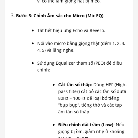
vì có thể làm giọng hát bị méo.
Bước 3: Chỉnh Âm sắc cho Micro (Mic EQ)
Tắt hết hiệu ứng Echo và Reverb.
Nói vào micro bằng giọng thật (đếm 1, 2, 3,
4, 5) và lắng nghe.
Sử dụng Equalizer tham số (PEQ) để điều
chỉnh:
Cắt tần số thấp:
Dùng HPF (High-
pass filter) cắt bỏ các tần số dưới
80Hz – 100Hz để loại bỏ tiếng
“bụp bụp”, tiếng thở và các tạp
âm tần số thấp.
Điều chỉnh dải trầm (Low):
Nếu
giọng bị ồm, giảm nhẹ ở khoảng