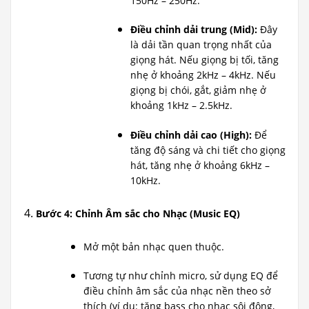
150Hz – 250Hz.
Điều chỉnh dải trung (Mid):
Đây
là dải tần quan trọng nhất của
giọng hát. Nếu giọng bị tối, tăng
nhẹ ở khoảng 2kHz – 4kHz. Nếu
giọng bị chói, gắt, giảm nhẹ ở
khoảng 1kHz – 2.5kHz.
Điều chỉnh dải cao (High):
Để
tăng độ sáng và chi tiết cho giọng
hát, tăng nhẹ ở khoảng 6kHz –
10kHz.
Bước 4: Chỉnh Âm sắc cho Nhạc (Music EQ)
Mở một bản nhạc quen thuộc.
Tương tự như chỉnh micro, sử dụng EQ để
điều chỉnh âm sắc của nhạc nền theo sở
thích (ví dụ: tăng bass cho nhạc sôi động,