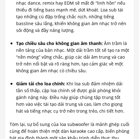
nhạc dance, remix hay EDM sẽ mất đi “linh hồn” nếu
thiếu đi tiếng bass mạnh mẽ, dứt khoát. Loa sub tái
tạo những cú đập trống chắc nịch, những tiếng
bassline sâu lắng, khiến không gian âm nhạc trở nên
sôi động và đầy năng lượng.
Tạo chiều sâu cho không gian âm thanh:
Âm trầm là
nền tảng của bản nhạc. Một dải trầm tốt sẽ tạo ra một
“nền móng” vững chắc, giúp các dải âm trung và cao
trở nên nổi bật và rõ ràng hơn, tạo cảm giác về một
không gian âm nhạc có chiều sâu.
Giảm tải cho loa chính:
Khi loa sub đảm nhiệm dải
tần số thấp, cặp loa chính sẽ được giải phóng khỏi
gánh nặng này. Điều này giúp chúng tập trung tốt
hơn vào việc tái tạo dải trung và cao, làm cho giọng
hát và tiếng nhạc cụ trở nên trong trẻo, chi tiết hơn.
Tóm lại, sự bổ sung của loa subwoofer là mảnh ghép cuối
cùng để hoàn thiện một dàn karaoke cao cấp, biến phòng
hát gia đình thành một sân khấu trình diễn thực thụ.