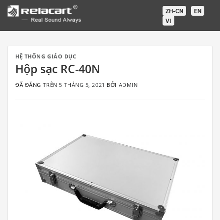
Chuyển
ZH-CN
EN
đến
VI
nội
dung
HỆ THỐNG GIÁO DỤC
Hộp sạc RC-40N
ĐÃ ĐĂNG TRÊN
5 THÁNG 5, 2021
BỞI
ADMIN