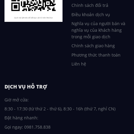
Chính sách đổi trả
Điều khoản dịch vụ
Nghĩa vụ của người bán và
nghĩa vụ của khách hàng
trong mỗi giao dịch
Chính sách giao hàng
Phương thức thanh toán
Liên hệ
DỊCH VỤ HỖ TRỢ
Giờ mở cửa:
8:30 - 17:30 (từ thứ 2 - thứ 6), 8:30 - 16h (thứ 7, nghỉ CN)
Đặt hàng nhanh:
Gọi ngay: 0981.758.838