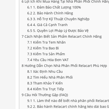
6
Lợi Ích Khi Mua Hàng Tại Nhà Phân Phối Chính Hãn
6.1
1. Đảm Bảo Chất Lượng 100%
6.2
2. Bảo Hành Chính Hãng
6.3
3. Hỗ Trợ Kỹ Thuật Chuyên Nghiệp
6.4
4. Giá Cả Cạnh Tranh
6.5
5. Quyền Lợi Pháp Lý Được Bảo Vệ
7
Cách Nhận Biết Sản Phẩm Relacart Chính Hãng
7.1
Kiểm Tra Tem Nhãn
7.2
Kiểm Tra Bao Bì
7.3
Kiểm Tra Sản Phẩm
7.4
Yêu Cầu Hóa Đơn VAT
8
Hướng Dẫn Chọn Nhà Phân Phối Relacart Phù Hợp
8.1
Xác Định Nhu Cầu
8.2
Tìm Hiểu Nhà Phân Phối
8.3
Tham Khảo Ý Kiến
8.4
Kiểm Tra Trực Tiếp
9
Câu Hỏi Thường Gặp (FAQ)
9.1
1. Làm thế nào để biết nhà phân phối Relacar
9.2
2. Bảo hành Relacart chính hãng kéo dài bao l