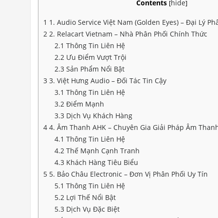
Contents
hide
[
]
1
1. Audio Service Việt Nam (Golden Eyes) – Đại Lý P
2
2. Relacart Vietnam – Nhà Phân Phối Chính Thức
2.1
Thông Tin Liên Hệ
2.2
Ưu Điểm Vượt Trội
2.3
Sản Phẩm Nổi Bật
3
3. Việt Hưng Audio – Đối Tác Tin Cậy
3.1
Thông Tin Liên Hệ
3.2
Điểm Mạnh
3.3
Dịch Vụ Khách Hàng
4
4. Âm Thanh AHK – Chuyên Gia Giải Pháp Âm Than
4.1
Thông Tin Liên Hệ
4.2
Thế Mạnh Cạnh Tranh
4.3
Khách Hàng Tiêu Biểu
5
5. Bảo Châu Electronic – Đơn Vị Phân Phối Uy Tín
5.1
Thông Tin Liên Hệ
5.2
Lợi Thế Nổi Bật
5.3
Dịch Vụ Đặc Biệt