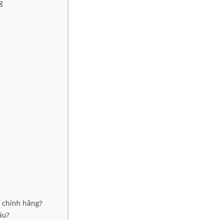
g
t chính hãng?
âu?