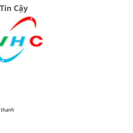
 Tin Cậy
 thanh