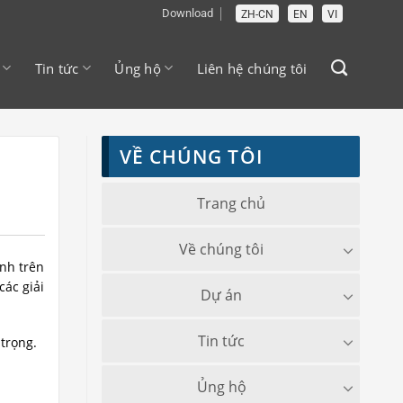
Download
ZH-CN
EN
VI
Tin tức
Ủng hộ
Liên hệ chúng tôi
VỀ CHÚNG TÔI
Trang chủ
Về chúng tôi
anh trên
các giải
Dự án
Tin tức
trọng.
Ủng hộ