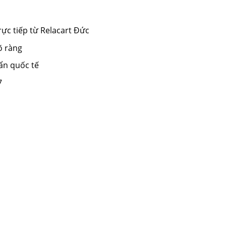
ực tiếp từ Relacart Đức
õ ràng
ẩn quốc tế
7