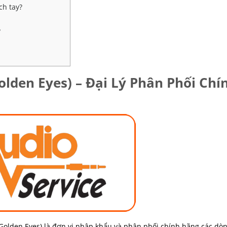
ch tay?
?
olden Eyes) – Đại Lý Phân Phối Chí
Golden Eyes) là đơn vị nhập khẩu và phân phối chính hãng các dò