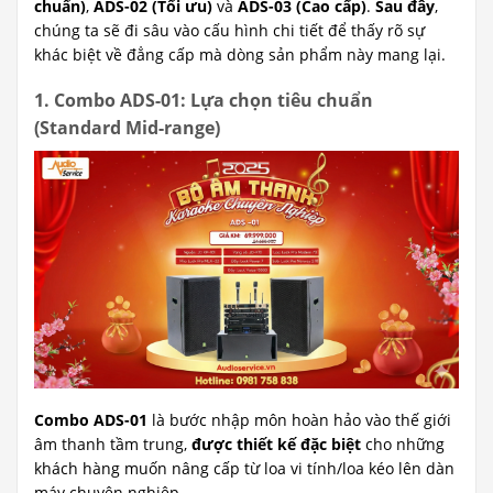
chuẩn)
,
ADS-02 (Tối ưu)
và
ADS-03 (Cao cấp)
.
Sau đây
,
chúng ta sẽ đi sâu vào cấu hình chi tiết để thấy rõ sự
khác biệt về đẳng cấp mà dòng sản phẩm này mang lại.
1. Combo ADS-01: Lựa chọn tiêu chuẩn
(Standard Mid-range)
Combo ADS-01
là bước nhập môn hoàn hảo vào thế giới
âm thanh tầm trung,
được thiết kế đặc biệt
cho những
khách hàng muốn nâng cấp từ loa vi tính/loa kéo lên dàn
máy chuyên nghiệp.