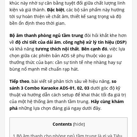
khúc này nhờ sự cân bằng tuyệt đối giữa chất lượng linh
kiện và giá thành.
Đặc biệt
, các bộ sản phẩm này hướng
tới sự hoàn thiện về chất âm, thiết kế sang trọng và độ
bền ổn định theo thời gian.
Bộ âm thanh phòng ngủ tầm trung
đòi hỏi khắt khe hơn
về
độ chi tiết của dải âm
,
công nghệ xử lý tín hiệu (DSP)
và khả năng
tương thích nội thất
.
Bên cạnh đó
, việc lựa
chọn giữa các phiên bản ADS sẽ phụ thuộc vào gu
thưởng thức của bạn: cần sự tinh tế nhẹ nhàng hay sự
bùng nổ mạnh mẽ chuẩn rạp hát.
Tiếp theo
, bài viết sẽ phân tích sâu về hiệu năng,
so
sánh 3 Combo Karaoke ADS-01, 02, 03
dưới góc độ kỹ
thuật và hướng dẫn cách setup để khai thác tối đa giá trị
của một hệ thống âm thanh tầm trung.
Hãy cùng khám
phá
những lựa chọn đáng giá ngay dưới đây.
Contents
hide
[
]
1
Bộ âm thanh cho phòng ngủ tầm trung là gì và Tiêu