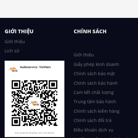
GIỚI THIỆU
CHÍNH SÁCH
Giới thiệu
Lich sử
Giới thiệu
Giấy phép kinh doanh
Chính sách bảo mật
Chính sách bảo hành
Cam kết chất lượng
Trung tâm bảo hành
Chính sách kiểm hàng
Chính sách đổi trả
Điều khoản dịch vụ