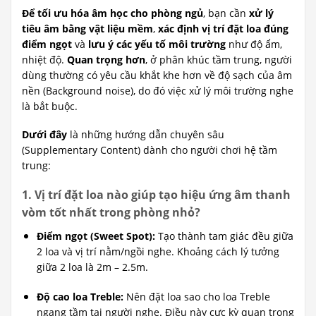
Để tối ưu hóa âm học cho phòng ngủ
, bạn cần
xử lý
tiêu âm bằng vật liệu mềm
,
xác định vị trí đặt loa đúng
điểm ngọt
và
lưu ý các yếu tố môi trường
như độ ẩm,
nhiệt độ.
Quan trọng hơn
, ở phân khúc tầm trung, người
dùng thường có yêu cầu khắt khe hơn về độ sạch của âm
nền (Background noise), do đó việc xử lý môi trường nghe
là bắt buộc.
Dưới đây
là những hướng dẫn chuyên sâu
(Supplementary Content) dành cho người chơi hệ tầm
trung:
1. Vị trí đặt loa nào giúp tạo hiệu ứng âm thanh
vòm tốt nhất trong phòng nhỏ?
Điểm ngọt (Sweet Spot):
Tạo thành tam giác đều giữa
2 loa và vị trí nằm/ngồi nghe. Khoảng cách lý tưởng
giữa 2 loa là 2m – 2.5m.
Độ cao loa Treble:
Nên đặt loa sao cho loa Treble
ngang tầm tai người nghe. Điều này cực kỳ quan trọng