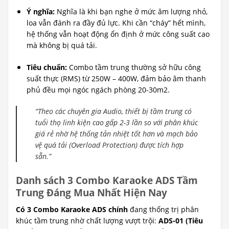
Ý nghĩa:
Nghĩa là khi bạn nghe ở mức âm lượng nhỏ,
loa vẫn đánh ra đầy đủ lực. Khi cần “cháy” hết mình,
hệ thống vẫn hoạt động ổn định ở mức công suất cao
mà không bị quá tải.
Tiêu chuẩn:
Combo tầm trung thường sở hữu công
suất thực (RMS) từ 250W – 400W, đảm bảo âm thanh
phủ đều mọi ngóc ngách phòng 20-30m2.
“Theo các chuyên gia Audio, thiết bị tầm trung có
tuổi thọ linh kiện cao gấp 2-3 lần so với phân khúc
giá rẻ nhờ hệ thống tản nhiệt tốt hơn và mạch bảo
vệ quá tải (Overload Protection) được tích hợp
sẵn.”
Danh sách 3 Combo Karaoke ADS Tầm
Trung Đáng Mua Nhất Hiện Nay
Có 3 Combo Karaoke ADS chính
đang thống trị phân
khúc tầm trung nhờ chất lượng vượt trội:
ADS-01 (Tiêu