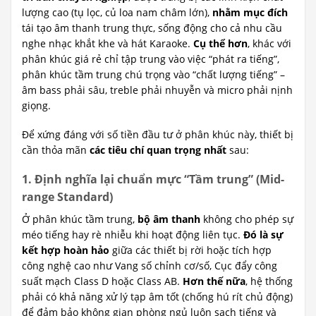
lượng cao (tụ lọc, củ loa nam châm lớn),
nhằm mục đích
tái tạo âm thanh trung thực, sống động cho cả nhu cầu
nghe nhạc khắt khe và hát Karaoke.
Cụ thể hơn
, khác với
phân khúc giá rẻ chỉ tập trung vào việc “phát ra tiếng”,
phân khúc tầm trung chú trọng vào “chất lượng tiếng” –
âm bass phải sâu, treble phải nhuyễn và micro phải nịnh
giọng.
Để xứng đáng với số tiền đầu tư ở phân khúc này, thiết bị
cần thỏa mãn
các tiêu chí quan trọng nhất
sau:
1. Định nghĩa lại chuẩn mực “Tầm trung” (Mid-
range Standard)
Ở phân khúc tầm trung,
bộ âm thanh
không cho phép sự
méo tiếng hay rè nhiễu khi hoạt động liên tục.
Đó là sự
kết hợp hoàn hảo
giữa các thiết bị rời hoặc tích hợp
công nghệ cao như Vang số chỉnh cơ/số, Cục đẩy công
suất mạch Class D hoặc Class AB.
Hơn thế nữa
, hệ thống
phải có khả năng xử lý tạp âm tốt (chống hú rít chủ động)
để đảm bảo không gian phòng ngủ luôn sạch tiếng và