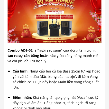
Combo ADS-02
là “ngôi sao sáng” của dòng tầm trung,
tạo ra sự cân bằng hoàn hảo
giữa công năng mạnh mẽ
và chi phí đầu tư hợp lý.
Cấu hình:
Nâng cấp lên củ loa Bass 25cm từ kép hoặc
gân vải tẩm dầu (đặc trưng của loa xịn), đi kèm Vang
số chỉnh cơ + Cục đẩy hoặc Main liền vang công suất
lớn.
Điểm nhấn:
Khả năng tái tạo giọng hát (Vocal) cực kỳ
dày dặn và ấm áp. Tiếng nhạc cụ tách bạch rõ ràng,
không bị dính vào nhau.