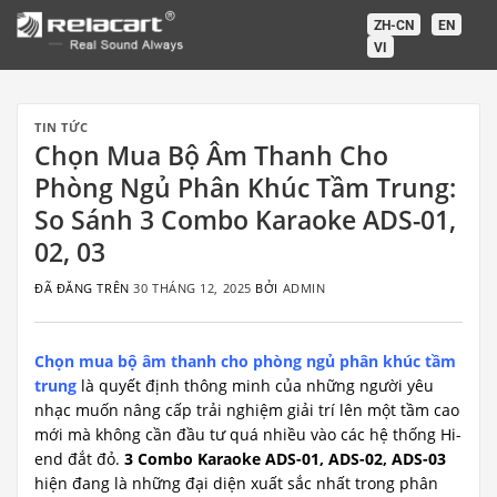
Chuyển
ZH-CN
EN
đến
VI
nội
dung
TIN TỨC
Chọn Mua Bộ Âm Thanh Cho
Phòng Ngủ Phân Khúc Tầm Trung:
So Sánh 3 Combo Karaoke ADS-01,
02, 03
ĐÃ ĐĂNG TRÊN
30 THÁNG 12, 2025
BỞI
ADMIN
Chọn mua bộ âm thanh cho phòng ngủ phân khúc tầm
trung
là quyết định thông minh của những người yêu
nhạc muốn nâng cấp trải nghiệm giải trí lên một tầm cao
mới mà không cần đầu tư quá nhiều vào các hệ thống Hi-
end đắt đỏ.
3 Combo Karaoke ADS-01, ADS-02, ADS-03
hiện đang là những đại diện xuất sắc nhất trong phân