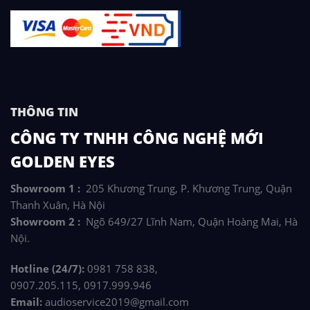
THÔNG TIN
CÔNG TY TNHH CÔNG NGHỆ MỚI
GOLDEN EYES
Showroom 1 :
205 Khương Trung, P. Khương Trung, Quận
Thanh Xuân, Hà Nội
Showroom 2 :
Ngõ 649/27 Lĩnh Nam, Quận Hoàng Mai, Hà
Nội.
Hotline (24/7):
0981 758 838,
0907.205.115, 0917.999.946
Email:
audioservice2019@gmail.com