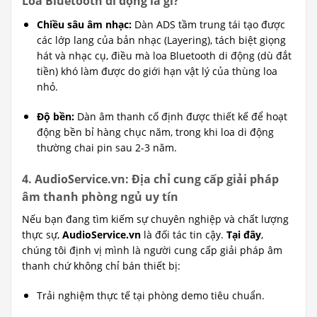
Loa Bluetooth di động là gì?
Chiều sâu âm nhạc:
Dàn ADS tầm trung tái tạo được
các lớp lang của bản nhạc (Layering), tách biệt giọng
hát và nhạc cụ, điều mà loa Bluetooth di động (dù đắt
tiền) khó làm được do giới hạn vật lý của thùng loa
nhỏ.
Độ bền:
Dàn âm thanh cố định được thiết kế để hoạt
động bền bỉ hàng chục năm, trong khi loa di động
thường chai pin sau 2-3 năm.
4. AudioService.vn: Địa chỉ cung cấp giải pháp
âm thanh phòng ngủ uy tín
Nếu bạn đang tìm kiếm sự chuyên nghiệp và chất lượng
thực sự,
AudioService.vn
là đối tác tin cậy.
Tại đây
,
chúng tôi định vị mình là người cung cấp giải pháp âm
thanh chứ không chỉ bán thiết bị:
Trải nghiệm thực tế tại phòng demo tiêu chuẩn.