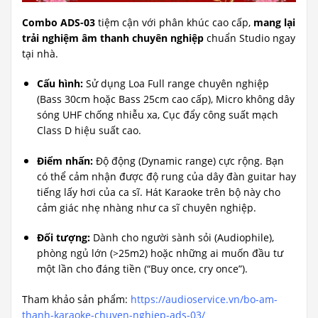
Combo ADS-03
tiệm cận với phân khúc cao cấp,
mang lại
trải nghiệm âm thanh chuyên nghiệp
chuẩn Studio ngay
tại nhà.
Cấu hình:
Sử dụng Loa Full range chuyên nghiệp
(Bass 30cm hoặc Bass 25cm cao cấp), Micro không dây
sóng UHF chống nhiễu xa, Cục đẩy công suất mạch
Class D hiệu suất cao.
Điểm nhấn:
Độ động (Dynamic range) cực rộng. Bạn
có thể cảm nhận được độ rung của dây đàn guitar hay
tiếng lấy hơi của ca sĩ. Hát Karaoke trên bộ này cho
cảm giác nhẹ nhàng như ca sĩ chuyên nghiệp.
Đối tượng:
Dành cho người sành sỏi (Audiophile),
phòng ngủ lớn (>25m2) hoặc những ai muốn đầu tư
một lần cho đáng tiền (“Buy once, cry once”).
Tham khảo sản phẩm:
https://audioservice.vn/bo-am-
thanh-karaoke-chuyen-nghiep-ads-03/