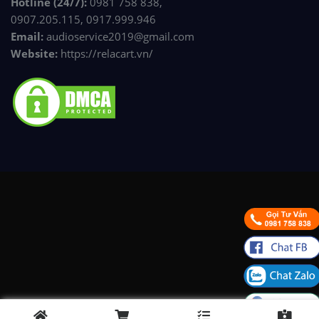
Hotline (24/7):
0981 758 838,
0907.205.115, 0917.999.946
Email:
audioservice2019@gmail.com
Website:
https://relacart.vn/