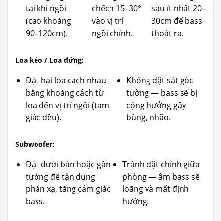
tai khi ngồi
chếch 15–30°
sau ít nhất 20–
(cao khoảng
vào vị trí
30cm để bass
90–120cm).
ngồi chính.
thoát ra.
Loa kéo / Loa đứng:
Đặt hai loa cách nhau
Không đặt sát góc
bằng khoảng cách từ
tường — bass sẽ bị
loa đến vị trí ngồi (tam
cộng hưởng gây
giác đều).
bùng, nhão.
Subwoofer:
Đặt dưới bàn hoặc gần
Tránh đặt chính giữa
tường để tận dụng
phòng — âm bass sẽ
phản xạ, tăng cảm giác
loãng và mất định
bass.
hướng.