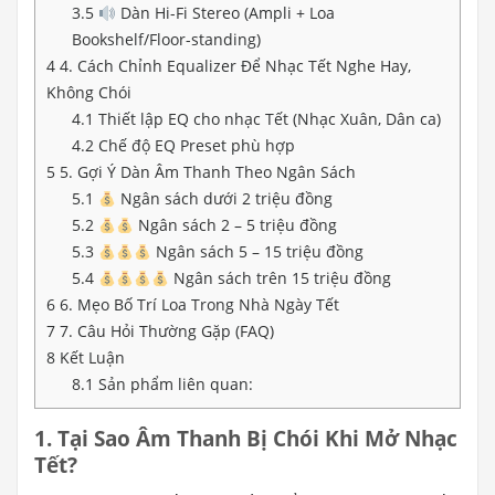
3.5
Dàn Hi-Fi Stereo (Ampli + Loa
Bookshelf/Floor-standing)
4
4. Cách Chỉnh Equalizer Để Nhạc Tết Nghe Hay,
Không Chói
4.1
Thiết lập EQ cho nhạc Tết (Nhạc Xuân, Dân ca)
4.2
Chế độ EQ Preset phù hợp
5
5. Gợi Ý Dàn Âm Thanh Theo Ngân Sách
5.1
Ngân sách dưới 2 triệu đồng
5.2
Ngân sách 2 – 5 triệu đồng
5.3
Ngân sách 5 – 15 triệu đồng
5.4
Ngân sách trên 15 triệu đồng
6
6. Mẹo Bố Trí Loa Trong Nhà Ngày Tết
7
7. Câu Hỏi Thường Gặp (FAQ)
8
Kết Luận
8.1
Sản phẩm liên quan:
1. Tại Sao Âm Thanh Bị Chói Khi Mở Nhạc
Tết?