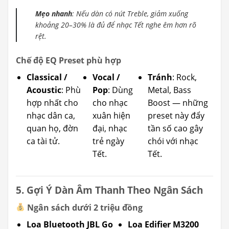
Mẹo nhanh
: Nếu dàn có nút Treble, giảm xuống
khoảng 20–30% là đủ để nhạc Tết nghe êm hơn rõ
rệt.
Chế độ EQ Preset phù hợp
Classical /
Vocal /
Tránh
: Rock,
Acoustic
: Phù
Pop
: Dùng
Metal, Bass
hợp nhất cho
cho nhạc
Boost — những
nhạc dân ca,
xuân hiện
preset này đẩy
quan họ, đờn
đại, nhạc
tần số cao gây
ca tài tử.
trẻ ngày
chói với nhạc
Tết.
Tết.
5. Gợi Ý Dàn Âm Thanh Theo Ngân Sách
Ngân sách dưới 2 triệu đồng
Loa Bluetooth JBL Go
Loa Edifier M3200