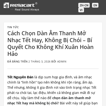
Chuyển
ZH-CN
EN
đến
VI
nội
dung
TIN TỨC
Cách Chọn Dàn Âm Thanh Mở
Nhạc Tết Hay, Không Bị Chói – Bí
Quyết Cho Không Khí Xuân Hoàn
Hảo
ĐÃ ĐĂNG TRÊN
2 THÁNG 3, 2026
BỞI
ADMIN
Tết Nguyên Đán
là dịp sum họp gia đình, và âm nhạc
chính là “linh hồn” tạo nên không khí rộn ràng, ấm áp.
Thế nhưng, không ít gia đình rơi vào tình trạng nhạc Tết
phát ra chói tai, lạc điệu, khiến cả không gian mất đi sự
dễ chịu. Vậy làm thế nào để
chọn dàn âm thanh mở
nhạc Tết hay mà không bị chói
? Bài viết này sẽ giúp bạn