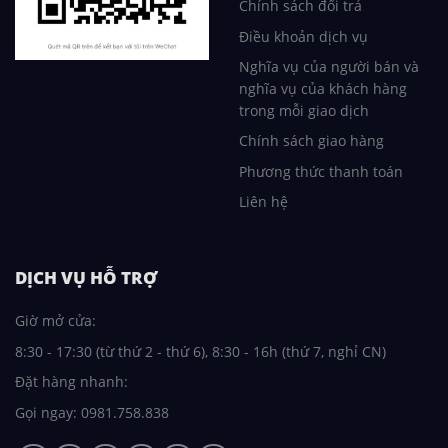
Chính sách đổi trả
Điều khoản dịch vụ
Nghĩa vụ của người bán và
nghĩa vụ của khách hàng
trong mỗi giao dịch
Chính sách giao hàng
Phương thức thanh toán
Liên hệ
DỊCH VỤ HỖ TRỢ
Giờ mở cửa:
8:30 - 17:30 (từ thứ 2 - thứ 6), 8:30 - 16h (thứ 7, nghỉ CN)
Đặt hàng nhanh:
Gọi ngay: 0981.758.838