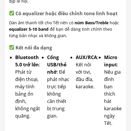
dịp lễ hội.
Có equalizer hoặc điều chỉnh tone linh hoạt
Dàn âm thanh tốt cho Tết nên có
núm Bass/Treble
hoặc
equalizer 5-10 band
để bạn dễ dàng tinh chỉnh theo
từng bản nhạc và không gian.
Kết nối đa dạng
Bluetooth
Cổng
AUX/RCA
:
Micro
5.0 trở lên
:
USB/thẻ
Kết nối
input
:
Phát từ
nhớ
: Để
với tivi,
Nếu gia
điện thoại,
phát nhạc
đầu đĩa,
đình
máy tính
trực tiếp
karaoke.
bạn
bảng ổn
không
thích
định,
cần thiết
hát
không ngắt
bị trung
karaoke
quãng.
gian.
ngày
Tết.