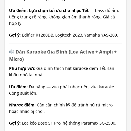
Ưu điểm
:
Lựa chọn tối ưu cho nhạc Tết
— bass đủ ấm,
tiếng trung rõ ràng, không gian âm thanh rộng. Giá cả
hợp lý.
Gợi ý
: Edifier R1280DB, Logitech Z623, Yamaha YAS-209.
Dàn Karaoke Gia Đình (Loa Active + Ampli +
Micro)
Phù hợp với
: Gia đình thích hát karaoke đêm Tết, sân
khấu nhỏ tại nhà.
Ưu điểm
: Đa năng — vừa phát nhạc nền, vừa karaoke.
Công suất lớn.
Nhược điểm
: Cần cân chỉnh kỹ để tránh hú rú micro
hoặc nhạc bị chói.
Gợi ý
: Loa kéo Bose S1 Pro, hệ thống Paramax SC-2500.