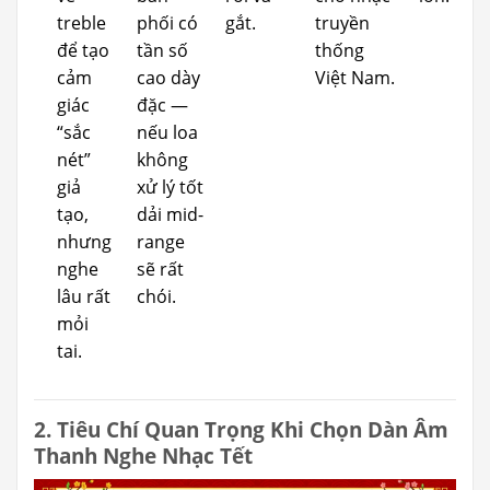
treble
phối có
gắt.
truyền
để tạo
tần số
thống
cảm
cao dày
Việt Nam.
giác
đặc —
“sắc
nếu loa
nét”
không
giả
xử lý tốt
tạo,
dải mid-
nhưng
range
nghe
sẽ rất
lâu rất
chói.
mỏi
tai.
2. Tiêu Chí Quan Trọng Khi Chọn Dàn Âm
Thanh Nghe Nhạc Tết