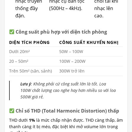
nhạc truyền
nhạc cụ dân tộc
chói tai khi
thống đầy
(500Hz – 4kHz).
nhạc lên
đặn.
cao.
Công suất phù hợp với diện tích phòng
DIỆN TÍCH PHÒNG
CÔNG SUẤT KHUYẾN NGHỊ
Dưới 20m²
50W – 100W
20 – 50m²
100W – 200W
Trên 50m² (sân, sảnh)
300W trở lên
Lưu ý
: Không phải cứ công suất lớn là tốt. Loa
100W chất lượng cao nghe hay hơn nhiều so với loa
500W giá rẻ.
Chỉ số THD (Total Harmonic Distortion) thấp
THD dưới
1%
là mức chấp nhận được. THD càng thấp, âm
thanh càng ít bị méo, đặc biệt khi mở volume lớn trong