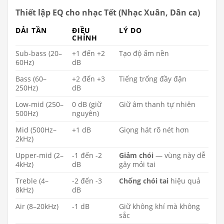
Thiết lập EQ cho nhạc Tết (Nhạc Xuân, Dân ca)
DẢI TẦN
ĐIỀU
LÝ DO
CHỈNH
Sub-bass (20–
+1 đến +2
Tạo độ ấm nền
60Hz)
dB
Bass (60–
+2 đến +3
Tiếng trống đầy đặn
250Hz)
dB
Low-mid (250–
0 dB (giữ
Giữ âm thanh tự nhiên
500Hz)
nguyên)
Mid (500Hz–
+1 dB
Giọng hát rõ nét hơn
2kHz)
Upper-mid (2–
-1 đến -2
Giảm chói
— vùng này dễ
4kHz)
dB
gây mỏi tai
Treble (4–
-2 đến -3
Chống chói tai
hiệu quả
8kHz)
dB
Air (8–20kHz)
-1 dB
Giữ không khí mà không
sắc