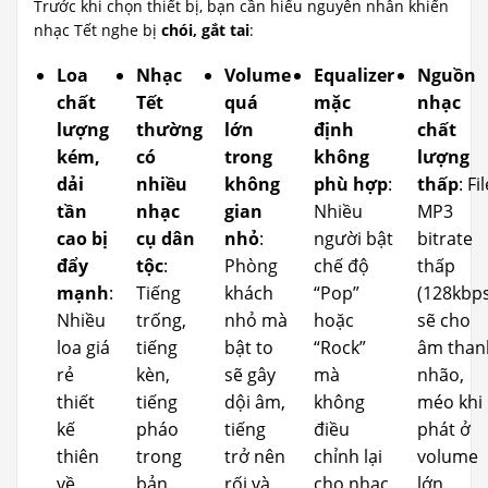
Trước khi chọn thiết bị, bạn cần hiểu nguyên nhân khiến
nhạc Tết nghe bị
chói, gắt tai
:
Loa
Nhạc
Volume
Equalizer
Nguồn
chất
Tết
quá
mặc
nhạc
lượng
thường
lớn
định
chất
kém,
có
trong
không
lượng
dải
nhiều
không
phù hợp
:
thấp
: Fi
tần
nhạc
gian
Nhiều
MP3
cao bị
cụ dân
nhỏ
:
người bật
bitrate
đẩy
tộc
:
Phòng
chế độ
thấp
mạnh
:
Tiếng
khách
“Pop”
(128kbps
Nhiều
trống,
nhỏ mà
hoặc
sẽ cho
loa giá
tiếng
bật to
“Rock”
âm than
rẻ
kèn,
sẽ gây
mà
nhão,
thiết
tiếng
dội âm,
không
méo khi
kế
pháo
tiếng
điều
phát ở
thiên
trong
trở nên
chỉnh lại
volume
về
bản
rối và
cho nhạc
lớn.