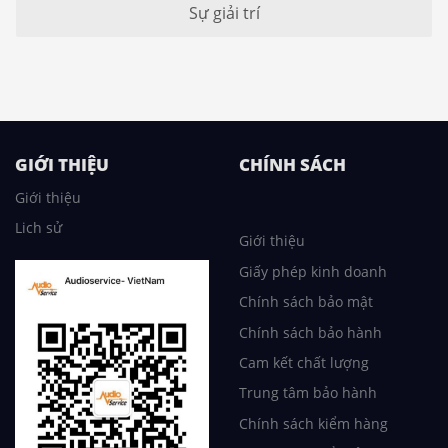
Sự giải trí
GIỚI THIỆU
CHÍNH SÁCH
Giới thiệu
Lich sử
Giới thiệu
Giấy phép kinh doanh
Chính sách bảo mật
Chính sách bảo hành
Cam kết chất lượng
Trung tâm bảo hành
Chính sách kiểm hàng