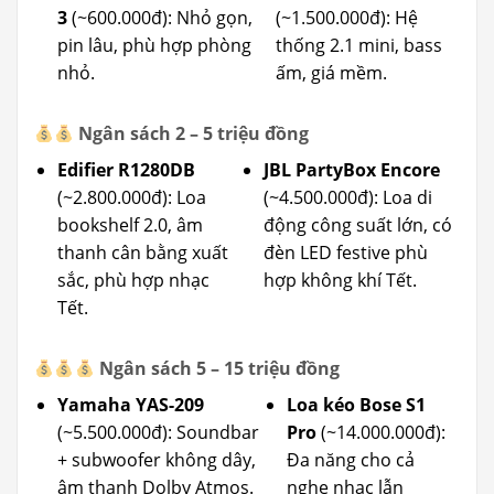
3
(~600.000đ): Nhỏ gọn,
(~1.500.000đ): Hệ
pin lâu, phù hợp phòng
thống 2.1 mini, bass
nhỏ.
ấm, giá mềm.
Ngân sách 2 – 5 triệu đồng
Edifier R1280DB
JBL PartyBox Encore
(~2.800.000đ): Loa
(~4.500.000đ): Loa di
bookshelf 2.0, âm
động công suất lớn, có
thanh cân bằng xuất
đèn LED festive phù
sắc, phù hợp nhạc
hợp không khí Tết.
Tết.
Ngân sách 5 – 15 triệu đồng
Yamaha YAS-209
Loa kéo Bose S1
(~5.500.000đ): Soundbar
Pro
(~14.000.000đ):
+ subwoofer không dây,
Đa năng cho cả
âm thanh Dolby Atmos.
nghe nhạc lẫn