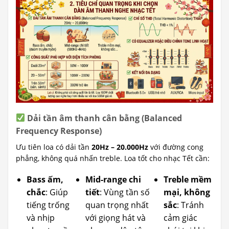
Dải tần âm thanh cân bằng (Balanced
Frequency Response)
Ưu tiên loa có dải tần
20Hz – 20.000Hz
với đường cong
phẳng, không quá nhấn treble. Loa tốt cho nhạc Tết cần:
Bass ấm,
Mid-range chi
Treble mềm
chắc
: Giúp
tiết
: Vùng tần số
mại, không
tiếng trống
quan trọng nhất
sắc
: Tránh
và nhịp
với giọng hát và
cảm giác