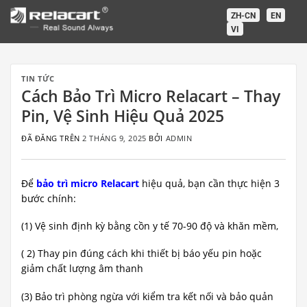
Chuyển
ZH-CN
EN
đến
VI
nội
dung
TIN TỨC
Cách Bảo Trì Micro Relacart – Thay
Pin, Vệ Sinh Hiệu Quả 2025
ĐÃ ĐĂNG TRÊN
2 THÁNG 9, 2025
BỞI
ADMIN
Để
bảo trì micro Relacart
hiệu quả, bạn cần thực hiện 3
bước chính:
(1) Vệ sinh định kỳ bằng cồn y tế 70-90 độ và khăn mềm,
( 2) Thay pin đúng cách khi thiết bị báo yếu pin hoặc
giảm chất lượng âm thanh
(3) Bảo trì phòng ngừa với kiểm tra kết nối và bảo quản