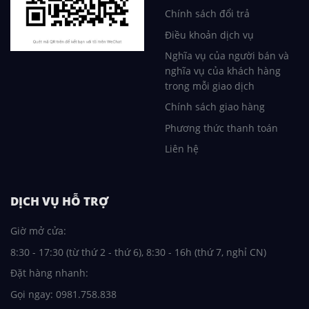
Chính sách đổi trả
Điều khoản dịch vụ
Nghĩa vụ của người bán và
nghĩa vụ của khách hàng
trong mỗi giao dịch
Chính sách giao hàng
Phương thức thanh toán
Liên hệ
DỊCH VỤ HỖ TRỢ
Giờ mở cửa:
8:30 - 17:30 (từ thứ 2 - thứ 6), 8:30 - 16h (thứ 7, nghỉ CN)
Đặt hàng nhanh:
Gọi ngay: 0981.758.838