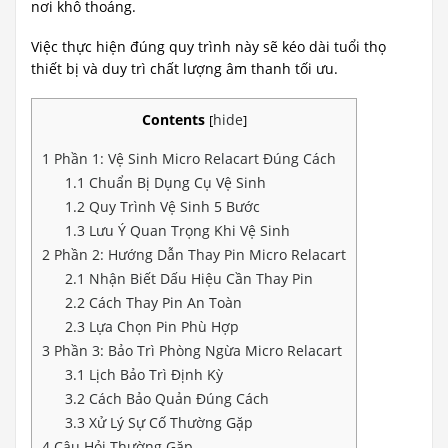
nơi khô thoáng.
Việc thực hiện đúng quy trình này sẽ kéo dài tuổi thọ
thiết bị và duy trì chất lượng âm thanh tối ưu.
Contents
hide
[
]
1
Phần 1: Vệ Sinh Micro Relacart Đúng Cách
1.1
Chuẩn Bị Dụng Cụ Vệ Sinh
1.2
Quy Trình Vệ Sinh 5 Bước
1.3
Lưu Ý Quan Trọng Khi Vệ Sinh
2
Phần 2: Hướng Dẫn Thay Pin Micro Relacart
2.1
Nhận Biết Dấu Hiệu Cần Thay Pin
2.2
Cách Thay Pin An Toàn
2.3
Lựa Chọn Pin Phù Hợp
3
Phần 3: Bảo Trì Phòng Ngừa Micro Relacart
3.1
Lịch Bảo Trì Định Kỳ
3.2
Cách Bảo Quản Đúng Cách
3.3
Xử Lý Sự Cố Thường Gặp
4
Câu Hỏi Thường Gặp